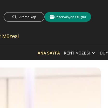
Rezervasyon Oluştur
Arama Yap
nt Müzesi
ANA SAYFA
KENT MÜZESİ
DUY