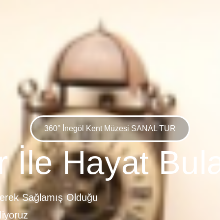
360° İnegöl Kent Müzesi SANAL TUR
r İle Hayat Bu
ererek Sağlamış Olduğu
liyoruz