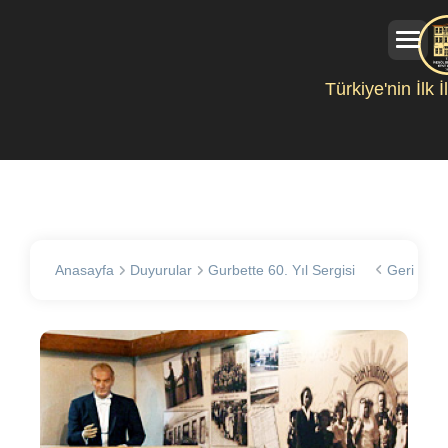
Türkiye'nin İlk 
Anasayfa
Duyurular
Gurbette 60. Yıl Sergisi
Geri