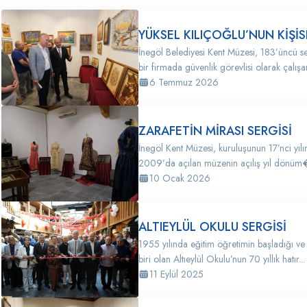
YÜKSEL KILIÇOĞLU’NUN KİŞİS
İnegöl Belediyesi Kent Müzesi, 183’üncü se
bir firmada güvenlik görevlisi olarak çalış
6 Temmuz 2026
ZARAFETİN MİRASI SERGİSİ
İnegöl Kent Müzesi, kuruluşunun 17’nci yılı
2009’da açılan müzenin açılış yıl dönüm�
10 Ocak 2026
ALTIEYLÜL OKULU SERGİSİ
1955 yılında eğitim öğretimin başladığı ve
biri olan Altıeylül Okulu’nun 70 yıllık hatır...
11 Eylül 2025