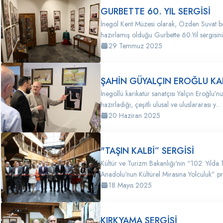
GURBETTE 60. YIL SERGİSİ
İnegöl Kent Müzesi olarak, Özden Suvat be
hazırlamış olduğu Gurbette 60.Yıl sergisini 
29 Temmuz 2025
ŞAHİN GÜYALÇIN EROĞLU KAR
İnegöllü karikatür sanatçısı Yalçın Eroğlu’
hazırladığı, çeşitli ulusal ve uluslararası y...
20 Haziran 2025
"TAŞIN KALBİ” SERGİSİ
Kültür ve Turizm Bakanlığı'nın “102. Yılda
Anadolu’nun Kültürel Mirasına Yolculuk” pr
18 Mayıs 2025
KIRKYAMA SERGİSİ