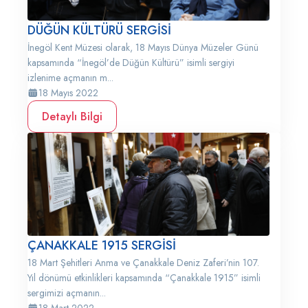
DÜĞÜN KÜLTÜRÜ SERGİSİ
İnegöl Kent Müzesi olarak, 18 Mayıs Dünya Müzeler Günü
kapsamında “İnegöl’de Düğün Kültürü” isimli sergiyi
izlenime açmanın m...
18 Mayıs 2022
Detaylı Bilgi
ÇANAKKALE 1915 SERGİSİ
18 Mart Şehitleri Anma ve Çanakkale Deniz Zaferi’nin 107.
Yıl dönümü etkinlikleri kapsamında “Çanakkale 1915” isimli
sergimizi açmanın...