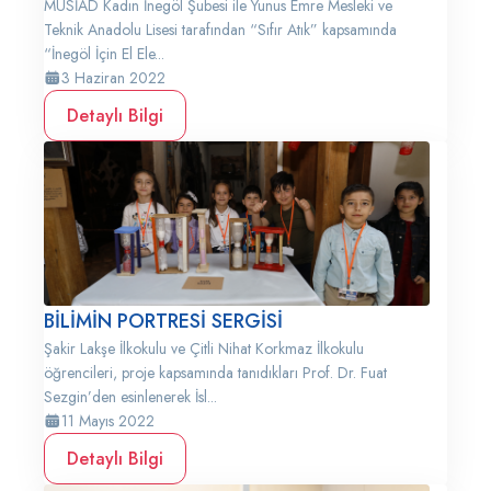
MÜSİAD Kadın İnegöl Şubesi ile Yunus Emre Mesleki ve
Teknik Anadolu Lisesi tarafından “Sıfır Atık” kapsamında
“İnegöl İçin El Ele...
3 Haziran 2022
Detaylı Bilgi
BİLİMİN PORTRESİ SERGİSİ
Şakir Lakşe İlkokulu ve Çitli Nihat Korkmaz İlkokulu
öğrencileri, proje kapsamında tanıdıkları Prof. Dr. Fuat
Sezgin’den esinlenerek İsl...
11 Mayıs 2022
Detaylı Bilgi