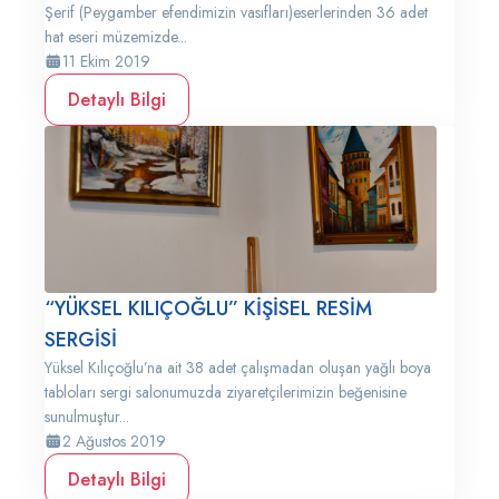
Şerif (Peygamber efendimizin vasıfları)eserlerinden 36 adet
hat eseri müzemizde...
11 Ekim 2019
Detaylı Bilgi
“YÜKSEL KILIÇOĞLU” KİŞİSEL RESİM
SERGİSİ
Yüksel Kılıçoğlu’na ait 38 adet çalışmadan oluşan yağlı boya
tabloları sergi salonumuzda ziyaretçilerimizin beğenisine
sunulmuştur...
2 Ağustos 2019
Detaylı Bilgi