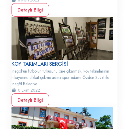
18 Mart 2022
Detaylı Bilgi
KÖY TAKIMLARI SERGİSİ
İnegöl’ün futbolun tutkusunu öne çıkarmak, köy takımlarının
hikayesine dikkat çekme adına spor adamı Özden Suvat ile
İnegöl Belediye...
10 Ekim 2022
Detaylı Bilgi