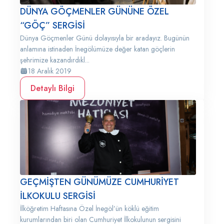
DÜNYA GÖÇMENLER GÜNÜNE ÖZEL
“GÖÇ” SERGİSİ
Dünya Göçmenler Günü dolayısıyla bir aradayız. Bugünün
anlamına istinaden İnegölümüze değer katan göçlerin
şehrimize kazandırdıkl...
18 Aralık 2019
Detaylı Bilgi
GEÇMİŞTEN GÜNÜMÜZE CUMHURİYET
İLKOKULU SERGİSİ
İlköğretim Haftasına Özel İnegöl’ün köklü eğitim
kurumlarından biri olan Cumhuriyet İlkokulunun sergisini