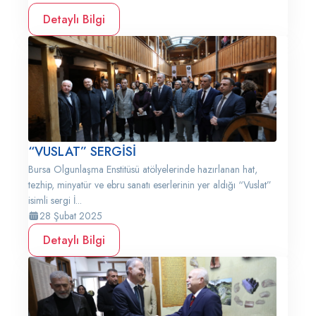
Detaylı Bilgi
“VUSLAT” SERGİSİ
Bursa Olgunlaşma Enstitüsü atölyelerinde hazırlanan hat,
tezhip, minyatür ve ebru sanatı eserlerinin yer aldığı “Vuslat”
isimli sergi İ...
28 Şubat 2025
Detaylı Bilgi