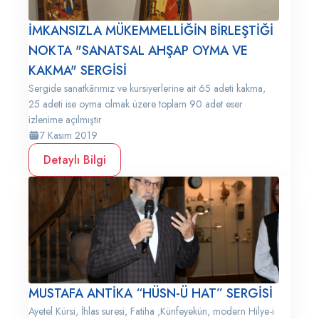
İMKANSIZLA MÜKEMMELLİĞİN BİRLEŞTİĞİ
NOKTA "SANATSAL AHŞAP OYMA VE
KAKMA" SERGİSİ
Sergide sanatkârımız ve kursiyerlerine ait 65 adeti kakma,
25 adeti ise oyma olmak üzere toplam 90 adet eser
izlenime açılmıştır
7 Kasım 2019
Detaylı Bilgi
MUSTAFA ANTİKA “HÜSN-Ü HAT” SERGİSİ
Ayetel Kürsi, İhlas suresi, Fatiha ,Künfeyekün, modern Hilye-i