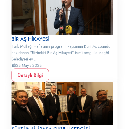
BİR AŞ HİKAYESİ
Türk Mutfağı Haftasının programı kapsamın Kent Müzesinde
hazırlanan “Bizimkisi Bir Aş Hikayesi” isimli sergi ile İnegöl
Belediyesi ev ...
23 Mayıs 2023
Detaylı Bilgi