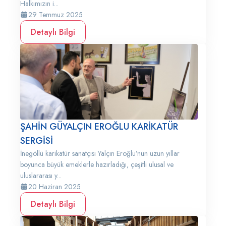
Halkımızın i...
29 Temmuz 2025
Detaylı Bilgi
ŞAHİN GÜYALÇIN EROĞLU KARİKATÜR
SERGİSİ
İnegöllü karikatür sanatçısı Yalçın Eroğlu’nun uzun yıllar
boyunca büyük emeklerle hazırladığı, çeşitli ulusal ve
uluslararası y...
20 Haziran 2025
Detaylı Bilgi