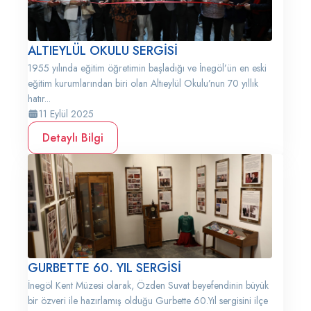
ALTIEYLÜL OKULU SERGİSİ
1955 yılında eğitim öğretimin başladığı ve İnegöl’ün en eski
eğitim kurumlarından biri olan Altıeylül Okulu’nun 70 yıllık
hatır...
11 Eylül 2025
Detaylı Bilgi
GURBETTE 60. YIL SERGİSİ
İnegöl Kent Müzesi olarak, Özden Suvat beyefendinin büyük
bir özveri ile hazırlamış olduğu Gurbette 60.Yıl sergisini ilçe