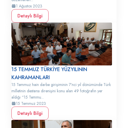
1 Ağustos 2023
Detaylı Bilgi
15 TEMMUZ TÜRKİYE YÜZYILININ
KAHRAMANLARI
15 Temmuz hain darbe girişiminin 7’nci yıl dönümünde Türk
milletinin destansı direnişini konu alan 49 fotoğrafın yer
aldığı “15 Temmu...
15 Temmuz 2023
Detaylı Bilgi