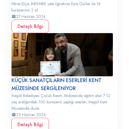
Miras Elçisi İNESMEK usta öğreticisi Esra Gürler ile 18
kursiyerinin 2 yıl...
27 Haziran 2024
Detaylı Bilgi
KÜÇÜK SANATÇILARIN ESERLERİ KENT
MÜZESİNDE SERGİLENİYOR
İnegöl Belediyesi Çocuk Resim Atölyesinde eğitim alan 7-12
yaş aralığındaki 100 kursiyerin yaptığı eserler, İnegöl Kent
Müzesinde düze...
25 Haziran 2024
Detaylı Bilgi