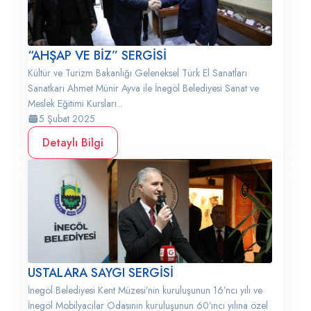
“AHŞAP VE BİZ” SERGİSİ
Kültür ve Turizm Bakanlığı Geleneksel Türk El Sanatları
Sanatkarı Ahmet Münir Ayva ile İnegöl Belediyesi Sanat ve
Meslek Eğitimi Kursları...
5 Şubat 2025
Detaylı Bilgi
USTALARA SAYGI SERGİSİ
İnegöl Belediyesi Kent Müzesi’nin kuruluşunun 16’ncı yılı ve
İnegöl Mobilyacılar Odasının kuruluşunun 60’ıncı yılına özel