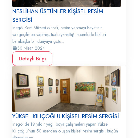
NESLİHAN ÜSTÜNLER KİŞİSEL RESİM
SERGİSİ
İnegöl Kent Müzesi olarak, resim yapmayı hayatının
vazgeçilmesi yapmış, tuale yansıttığı resimlerle bizleri
bambaşka bir dünyaya götü...
30 Nisan 2024
Detaylı Bilgi
YÜKSEL KILIÇOĞLU KİŞİSEL RESİM SERGİSİ
İnegöl’de 19 yıldır yağlı boya çalışmaları yapan Yüksel
Kılıçoğlu’nun 50 eserden oluşan kişisel resim sergisi, bugün
düzenlenen...