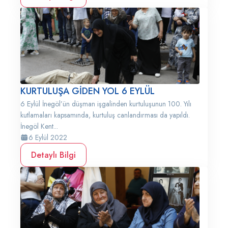
KURTULUŞA GİDEN YOL 6 EYLÜL
6 Eylül İnegöl’ün düşman işgalinden kurtuluşunun 100. Yılı
kutlamaları kapsamında, kurtuluş canlandırması da yapıldı.
İnegöl Kent...
6 Eylül 2022
Detaylı Bilgi