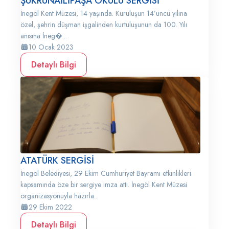
ŞÜKRÜNAİLİPAŞA OKULU SERGİSİ
İnegöl Kent Müzesi, 14 yaşında. Kuruluşun 14’üncü yılına
özel, şehrin düşman işgalinden kurtuluşunun da 100. Yılı
anısına İneg�...
10 Ocak 2023
Detaylı Bilgi
ATATÜRK SERGİSİ
İnegöl Belediyesi, 29 Ekim Cumhuriyet Bayramı etkinlikleri
kapsamında öze bir sergiye imza attı. İnegöl Kent Müzesi
organizasyonuyla hazırla...
29 Ekim 2022
Detaylı Bilgi