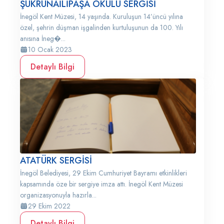
ŞÜKRÜNAİLİPAŞA OKULU SERGİSİ
İnegöl Kent Müzesi, 14 yaşında. Kuruluşun 14’üncü yılına
özel, şehrin düşman işgalinden kurtuluşunun da 100. Yılı
anısına İneg�...
10 Ocak 2023
Detaylı Bilgi
ATATÜRK SERGİSİ
İnegöl Belediyesi, 29 Ekim Cumhuriyet Bayramı etkinlikleri
kapsamında öze bir sergiye imza attı. İnegöl Kent Müzesi
organizasyonuyla hazırla...
29 Ekim 2022
Detaylı Bilgi