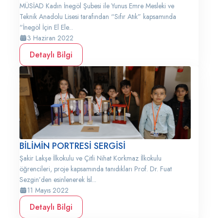
MÜSİAD Kadın İnegöl Şubesi ile Yunus Emre Mesleki ve
Teknik Anadolu Lisesi tarafından “Sıfır Atık” kapsamında
“İnegöl İçin El Ele...
3 Haziran 2022
Detaylı Bilgi
BİLİMİN PORTRESİ SERGİSİ
Şakir Lakşe İlkokulu ve Çitli Nihat Korkmaz İlkokulu
öğrencileri, proje kapsamında tanıdıkları Prof. Dr. Fuat
Sezgin’den esinlenerek İsl...
11 Mayıs 2022
Detaylı Bilgi