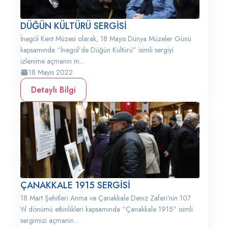
DÜĞÜN KÜLTÜRÜ SERGİSİ
İnegöl Kent Müzesi olarak, 18 Mayıs Dünya Müzeler Günü
kapsamında “İnegöl’de Düğün Kültürü” isimli sergiyi
izlenime açmanın m...
18 Mayıs 2022
Detaylı Bilgi
ÇANAKKALE 1915 SERGİSİ
18 Mart Şehitleri Anma ve Çanakkale Deniz Zaferi’nin 107.
Yıl dönümü etkinlikleri kapsamında “Çanakkale 1915” isimli
sergimizi açmanın...