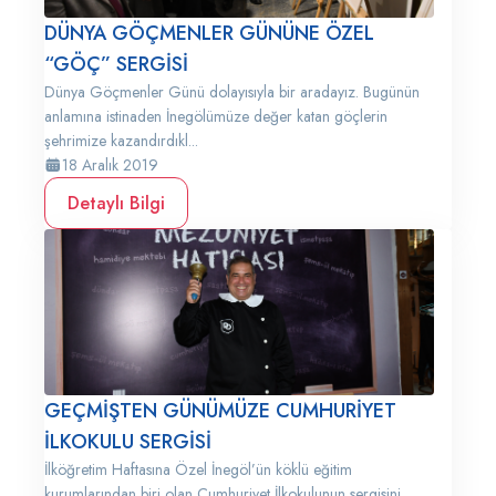
DÜNYA GÖÇMENLER GÜNÜNE ÖZEL
“GÖÇ” SERGİSİ
Dünya Göçmenler Günü dolayısıyla bir aradayız. Bugünün
anlamına istinaden İnegölümüze değer katan göçlerin
şehrimize kazandırdıkl...
18 Aralık 2019
Detaylı Bilgi
GEÇMİŞTEN GÜNÜMÜZE CUMHURİYET
İLKOKULU SERGİSİ
İlköğretim Haftasına Özel İnegöl’ün köklü eğitim
kurumlarından biri olan Cumhuriyet İlkokulunun sergisini