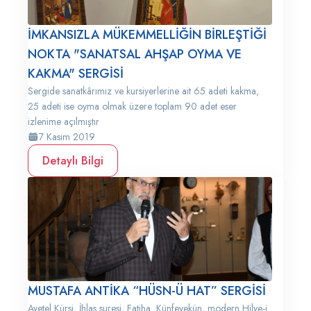
İMKANSIZLA MÜKEMMELLİĞİN BİRLEŞTİĞİ
NOKTA "SANATSAL AHŞAP OYMA VE
KAKMA" SERGİSİ
Sergide sanatkârımız ve kursiyerlerine ait 65 adeti kakma,
25 adeti ise oyma olmak üzere toplam 90 adet eser
izlenime açılmıştır
7 Kasım 2019
Detaylı Bilgi
MUSTAFA ANTİKA “HÜSN-Ü HAT” SERGİSİ
Ayetel Kürsi, İhlas suresi, Fatiha ,Künfeyekün, modern Hilye-i