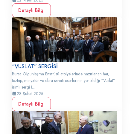
22 Nisan 2025
Detaylı Bilgi
“VUSLAT” SERGİSİ
Bursa Olgunlaşma Enstitüsü atölyelerinde hazırlanan hat,
tezhip, minyatür ve ebru sanatı eserlerinin yer aldığı “Vuslat”
isimli sergi İ...
28 Şubat 2025
Detaylı Bilgi