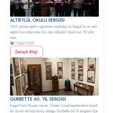
ALTIEYLÜL OKULU SERGİSİ
1955 yılında eğitim öğretimin başladığı ve İnegöl’ün en eski
eğitim kurumlarından biri olan Altıeylül Okulu’nun 70 yıllık
hatır...
11 Eylül 2025
Detaylı Bilgi
GURBETTE 60. YIL SERGİSİ
İnegöl Kent Müzesi olarak, Özden Suvat beyefendinin büyük
bir özveri ile hazırlamış olduğu Gurbette 60.Yıl sergisini ilçe