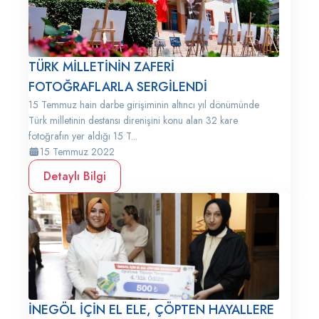
TÜRK MİLLETİNİN ZAFERİ
FOTOĞRAFLARLA SERGİLENDİ
15 Temmuz hain darbe girişiminin altıncı yıl dönümünde
Türk milletinin destansı direnişini konu alan 32 kare
fotoğrafın yer aldığı 15 T...
15 Temmuz 2022
Detaylı Bilgi
İNEGÖL İÇİN EL ELE, ÇÖPTEN HAYALLERE