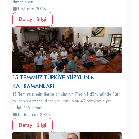
düzenlenen...
1 Ağustos 2023
Detaylı Bilgi
15 TEMMUZ TÜRKİYE YÜZYILININ
KAHRAMANLARI
15 Temmuz hain darbe girişiminin 7’nci yıl dönümünde Türk
milletinin destansı direnişini konu alan 49 fotoğrafın yer
aldığı “15 Temmu...
15 Temmuz 2023
Detaylı Bilgi