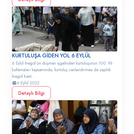
KURTULUŞA GİDEN YOL 6 EYLÜL
6 Eylül İnegöl’ün düşman işgalinden kurtuluşunun 100. Yılı
kutlamaları kapsamında, kurtuluş canlandırması da yapıldı.
İnegöl Kent...
6 Eylül 2022
Detaylı Bilgi