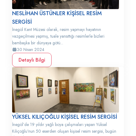
NESLİHAN ÜSTÜNLER KİŞİSEL RESİM
SERGİSİ
İnegöl Kent Müzesi olarak, resim yapmayı hayatının
vazgeçilmesi yapmış, tuale yansıttığı resimlerle bizleri
bambaşka bir dünyaya götü...
30 Nisan 2024
Detaylı Bilgi
YÜKSEL KILIÇOĞLU KİŞİSEL RESİM SERGİSİ
İnegöl’de 19 yıldır yağlı boya çalışmaları yapan Yüksel
Kılıçoğlu’nun 50 eserden oluşan kişisel resim sergisi, bugün