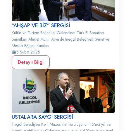
“AHŞAP VE BİZ” SERGİSİ
Kültür ve Turizm Bakanlığı Geleneksel Türk El Sanatları
Sanatkarı Ahmet Münir Ayva ile İnegöl Belediyesi Sanat ve
Meslek Eğitimi Kursları...
5 Şubat 2025
Detaylı Bilgi
USTALARA SAYGI SERGİSİ
İnegöl Belediyesi Kent Müzesi’nin kuruluşunun 16’ncı yılı ve
İnegöl Mobilyacılar Odasının kuruluşunun 60’ıncı yılına özel