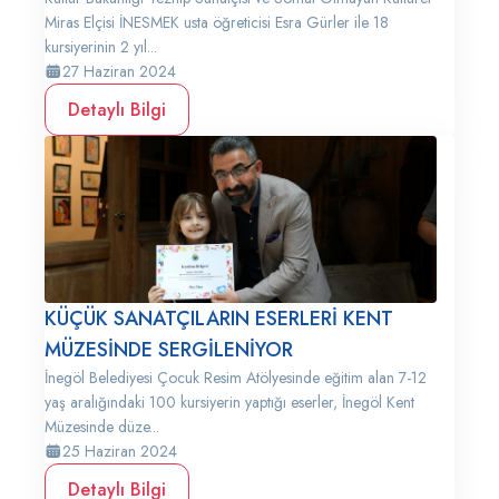
Miras Elçisi İNESMEK usta öğreticisi Esra Gürler ile 18
kursiyerinin 2 yıl...
27 Haziran 2024
Detaylı Bilgi
KÜÇÜK SANATÇILARIN ESERLERİ KENT
MÜZESİNDE SERGİLENİYOR
İnegöl Belediyesi Çocuk Resim Atölyesinde eğitim alan 7-12
yaş aralığındaki 100 kursiyerin yaptığı eserler, İnegöl Kent
Müzesinde düze...
25 Haziran 2024
Detaylı Bilgi