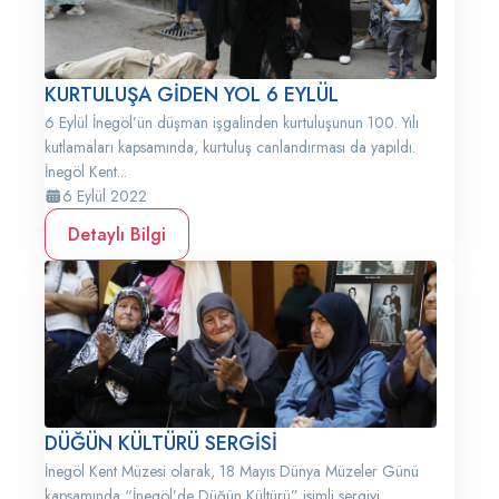
KURTULUŞA GİDEN YOL 6 EYLÜL
6 Eylül İnegöl’ün düşman işgalinden kurtuluşunun 100. Yılı
kutlamaları kapsamında, kurtuluş canlandırması da yapıldı.
İnegöl Kent...
6 Eylül 2022
Detaylı Bilgi
DÜĞÜN KÜLTÜRÜ SERGİSİ
İnegöl Kent Müzesi olarak, 18 Mayıs Dünya Müzeler Günü
kapsamında “İnegöl’de Düğün Kültürü” isimli sergiyi