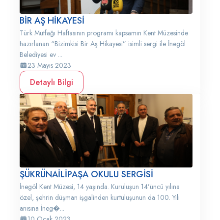
BİR AŞ HİKAYESİ
Türk Mutfağı Haftasının programı kapsamın Kent Müzesinde
hazırlanan “Bizimkisi Bir Aş Hikayesi” isimli sergi ile İnegöl
Belediyesi ev ...
23 Mayıs 2023
Detaylı Bilgi
ŞÜKRÜNAİLİPAŞA OKULU SERGİSİ
İnegöl Kent Müzesi, 14 yaşında. Kuruluşun 14’üncü yılına
özel, şehrin düşman işgalinden kurtuluşunun da 100. Yılı
anısına İneg�...
10 Ocak 2023