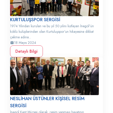
KURTULUŞSPOR SERGİSİ
1974 Yılından kurulan ve bu yıl 50.yılını kutlayan İnegöl’ün
köklü kulüplerinden olan Kurtuluşspor’un hikayesine dikkat
çekme adına...
18 Mayıs 2024
Detaylı Bilgi
NESLİHAN ÜSTÜNLER KİŞİSEL RESİM
SERGİSİ
İnegöl Kent Müzesi olarak, resim yapmayı hayatının