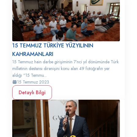
15 TEMMUZ TÜRKİYE YÜZYILININ
KAHRAMANLARI
15 Temmuz hain darbe girişiminin 7’nci yıl dönümünde Türk
milletinin destansı direnişini konu alan 49 fotoğrafın yer
aldığı “15 Temmu...
15 Temmuz 2023
Detaylı Bilgi