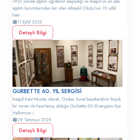
1955 yılında eğitim öğretimin başladığı ve İnegöl’ün en eski
eğitim kurumlarından biri olan Altıeylül Okulu’nun 70 yıllık
hatır...
11 Eylül 2025
Detaylı Bilgi
GURBETTE 60. YIL SERGİSİ
İnegöl Kent Müzesi olarak, Özden Suvat beyefendinin büyük
bir özveri ile hazırlamış olduğu Gurbette 60.Yıl sergisini ilçe
Halkımızın i...
29 Temmuz 2025
Detaylı Bilgi