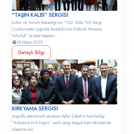
"TAŞIN KALBİ” SERGİSİ
Kültür ve Turizm Bakanlığı'nın “102. Yılda 102 Sergi:
Cumhuriyetin Işığında Anadolu’nun Kültürel Mirasına
Yolculuk” projesi kapsam...
18 Mayıs 2025
Detaylı Bilgi
KIRKYAMA SERGİSİ
İnegöllü patchwork sanatçısı Ayfer Çakal’ın hazırladığı
“Kırkyama Kırk Köprü” isimli sergi İnegöl Kent Müzesinde
izlenime sun...