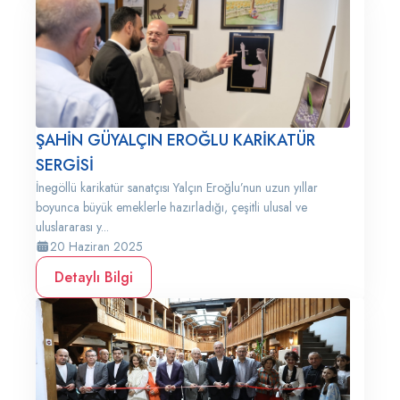
ŞAHİN GÜYALÇIN EROĞLU KARİKATÜR
SERGİSİ
İnegöllü karikatür sanatçısı Yalçın Eroğlu’nun uzun yıllar
boyunca büyük emeklerle hazırladığı, çeşitli ulusal ve
uluslararası y...
20 Haziran 2025
Detaylı Bilgi