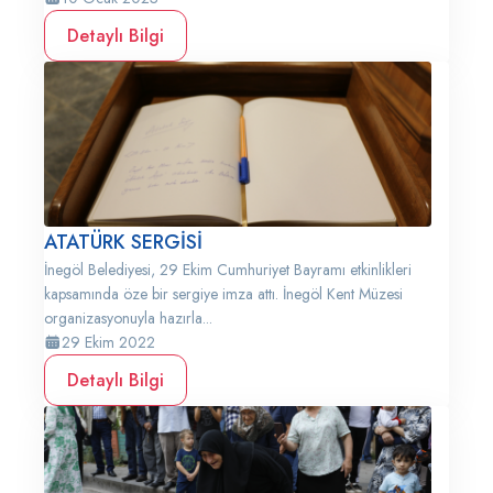
Detaylı Bilgi
ATATÜRK SERGİSİ
İnegöl Belediyesi, 29 Ekim Cumhuriyet Bayramı etkinlikleri
kapsamında öze bir sergiye imza attı. İnegöl Kent Müzesi
organizasyonuyla hazırla...
29 Ekim 2022
Detaylı Bilgi