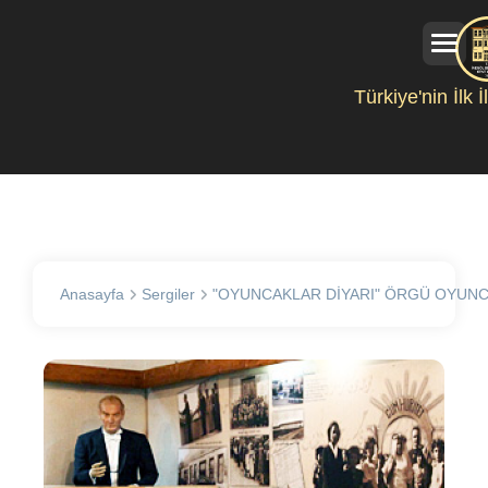
Türkiye'nin İlk 
Anasayfa
Sergiler
"OYUNCAKLAR DİYARI" ÖRGÜ OYUNC