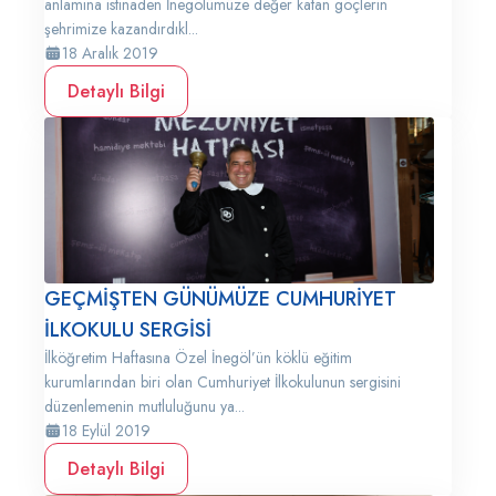
anlamına istinaden İnegölümüze değer katan göçlerin
şehrimize kazandırdıkl...
18 Aralık 2019
Detaylı Bilgi
GEÇMİŞTEN GÜNÜMÜZE CUMHURİYET
İLKOKULU SERGİSİ
İlköğretim Haftasına Özel İnegöl’ün köklü eğitim
kurumlarından biri olan Cumhuriyet İlkokulunun sergisini
düzenlemenin mutluluğunu ya...
18 Eylül 2019
Detaylı Bilgi