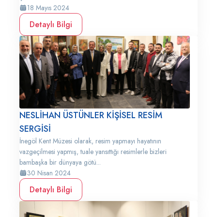
18 Mayıs 2024
Detaylı Bilgi
NESLİHAN ÜSTÜNLER KİŞİSEL RESİM
SERGİSİ
İnegöl Kent Müzesi olarak, resim yapmayı hayatının
vazgeçilmesi yapmış, tuale yansıttığı resimlerle bizleri
bambaşka bir dünyaya götü...
30 Nisan 2024
Detaylı Bilgi