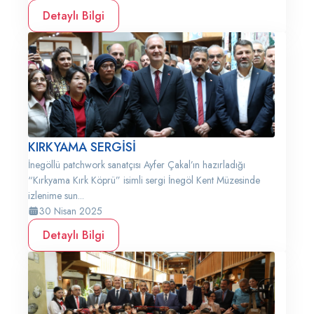
Detaylı Bilgi
KIRKYAMA SERGİSİ
İnegöllü patchwork sanatçısı Ayfer Çakal’ın hazırladığı
“Kırkyama Kırk Köprü” isimli sergi İnegöl Kent Müzesinde
izlenime sun...
30 Nisan 2025
Detaylı Bilgi