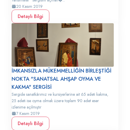
Yansımalar” sergisini açman�...
20 Kasım 2019
Detaylı Bilgi
İMKANSIZLA MÜKEMMELLİĞİN BİRLEŞTİĞİ
NOKTA "SANATSAL AHŞAP OYMA VE
KAKMA" SERGİSİ
Sergide sanatkârımız ve kursiyerlerine ait 65 adeti kakma,
25 adeti ise oyma olmak üzere toplam 90 adet eser
izlenime açılmıştır
7 Kasım 2019
Detaylı Bilgi