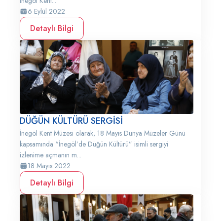
İnegöl Kent...
6 Eylül 2022
Detaylı Bilgi
DÜĞÜN KÜLTÜRÜ SERGİSİ
İnegöl Kent Müzesi olarak, 18 Mayıs Dünya Müzeler Günü
kapsamında “İnegöl’de Düğün Kültürü” isimli sergiyi
izlenime açmanın m...
18 Mayıs 2022
Detaylı Bilgi