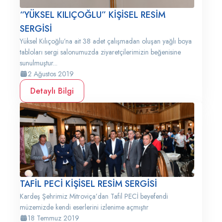
“YÜKSEL KILIÇOĞLU” KİŞİSEL RESİM
SERGİSİ
Yüksel Kılıçoğlu’na ait 38 adet çalışmadan oluşan yağlı boya
tabloları sergi salonumuzda ziyaretçilerimizin beğenisine
sunulmuştur...
2 Ağustos 2019
Detaylı Bilgi
TAFİL PECİ KİŞİSEL RESİM SERGİSİ
Kardeş Şehrimiz Mitroviça’dan Tafil PECİ beyefendi
müzemizde kendi eserlerini izlenime açmıştır
18 Temmuz 2019