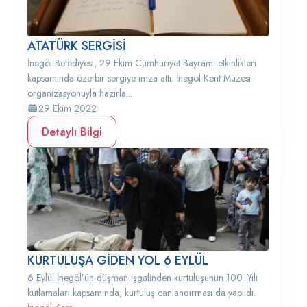
ATATÜRK SERGİSİ
İnegöl Belediyesi, 29 Ekim Cumhuriyet Bayramı etkinlikleri
kapsamında öze bir sergiye imza attı. İnegöl Kent Müzesi
organizasyonuyla hazırla...
29 Ekim 2022
Detaylı Bilgi
KURTULUŞA GİDEN YOL 6 EYLÜL
6 Eylül İnegöl’ün düşman işgalinden kurtuluşunun 100. Yılı
kutlamaları kapsamında, kurtuluş canlandırması da yapıldı.