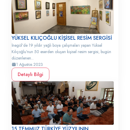
YÜKSEL KILIÇOĞLU KİŞİSEL RESİM SERGİSİ
İnegöl’de 19 yıldır yağlı boya çalışmaları yapan Yüksel
Kılıçoğlu’nun 50 eserden oluşan kişisel resim sergisi, bugün
düzenlenen...
1 Ağustos 2023
Detaylı Bilgi
15 TEMMUZ TÜRKİYE YÜZYILININ