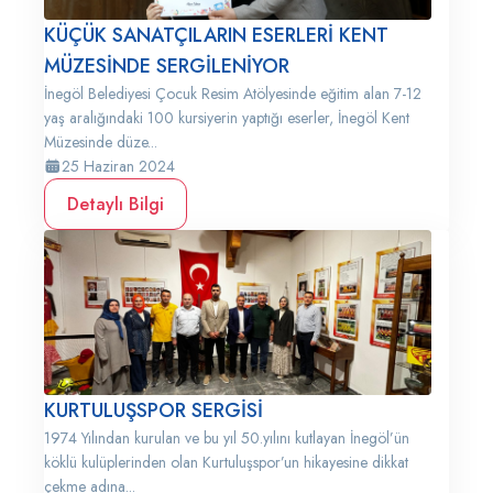
KÜÇÜK SANATÇILARIN ESERLERİ KENT
MÜZESİNDE SERGİLENİYOR
İnegöl Belediyesi Çocuk Resim Atölyesinde eğitim alan 7-12
yaş aralığındaki 100 kursiyerin yaptığı eserler, İnegöl Kent
Müzesinde düze...
25 Haziran 2024
Detaylı Bilgi
KURTULUŞSPOR SERGİSİ
1974 Yılından kurulan ve bu yıl 50.yılını kutlayan İnegöl’ün
köklü kulüplerinden olan Kurtuluşspor’un hikayesine dikkat
çekme adına...