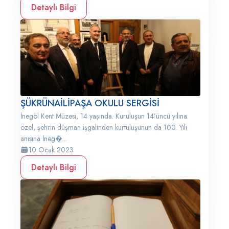
Detaylı Bilgi
ŞÜKRÜNAİLİPAŞA OKULU SERGİSİ
İnegöl Kent Müzesi, 14 yaşında. Kuruluşun 14’üncü yılına
özel, şehrin düşman işgalinden kurtuluşunun da 100. Yılı
anısına İneg�...
10 Ocak 2023
Detaylı Bilgi