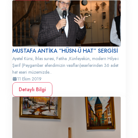
MUSTAFA ANTİKA “HÜSN-Ü HAT” SERGİSİ
Ayetel Kürsi, İhlas suresi, Fatiha ,Künfeyekün, modern Hilye-i
Şerif (Peygamber efendimizin vasıfları)eserlerinden 36 adet
hat eseri müzemizde...
11 Ekim 2019
Detaylı Bilgi