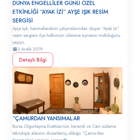
DÜNYA ENGELLİLER GÜNÜ ÖZEL
ETKİNLİĞİ “AYAK İZİ” AYŞE IŞIK RESİM
SERGİSİ
Ayşe Işık, hanımefendinin çalışmalarından oluşan “Ayak İzi”
resim sergisini ilçe halkımızın izlenime açmanın mutluluğunu
yaşıyo...
3 Aralık 2019
Detaylı Bilgi
“ÇAMURDAN YANSIMALAR
Bursa Olgunlaşma Enstitüsü’nün Seramik ve Cam süsleme
teknolojisi alanının düzenlemiş olduğu “Çamurdan