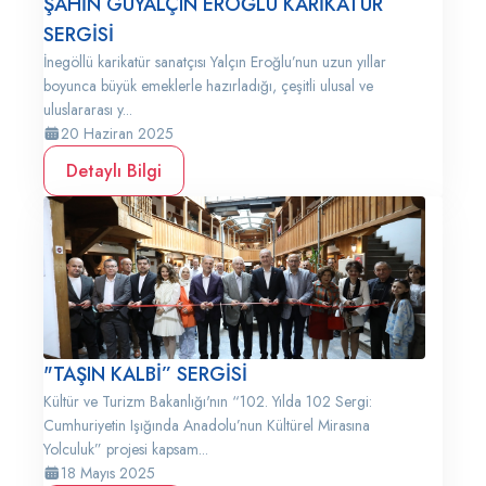
ŞAHİN GÜYALÇIN EROĞLU KARİKATÜR
SERGİSİ
İnegöllü karikatür sanatçısı Yalçın Eroğlu’nun uzun yıllar
boyunca büyük emeklerle hazırladığı, çeşitli ulusal ve
uluslararası y...
20 Haziran 2025
Detaylı Bilgi
"TAŞIN KALBİ” SERGİSİ
Kültür ve Turizm Bakanlığı'nın “102. Yılda 102 Sergi:
Cumhuriyetin Işığında Anadolu’nun Kültürel Mirasına
Yolculuk” projesi kapsam...
18 Mayıs 2025