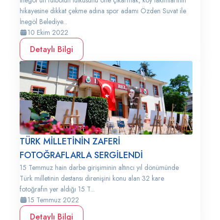
İnegöl’ün futbolun tutkusunu öne çıkarmak, köy takımlarının
hikayesine dikkat çekme adına spor adamı Özden Suvat ile
İnegöl Belediye...
10 Ekim 2022
Detaylı Bilgi
TÜRK MİLLETİNİN ZAFERİ
FOTOĞRAFLARLA SERGİLENDİ
15 Temmuz hain darbe girişiminin altıncı yıl dönümünde
Türk milletinin destansı direnişini konu alan 32 kare
fotoğrafın yer aldığı 15 T...
15 Temmuz 2022
Detaylı Bilgi