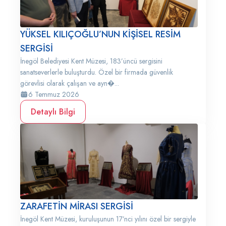
YÜKSEL KILIÇOĞLU’NUN KİŞİSEL RESİM
SERGİSİ
İnegöl Belediyesi Kent Müzesi, 183’üncü sergisini
sanatseverlerle buluşturdu. Özel bir firmada güvenlik
görevlisi olarak çalışan ve ayn�...
6 Temmuz 2026
Detaylı Bilgi
ZARAFETİN MİRASI SERGİSİ
İnegöl Kent Müzesi, kuruluşunun 17’nci yılını özel bir sergiyle