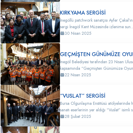
KIRKYAMA SERGİSİ
İnegöllü patchwork sanatçısı Ayfer Çakal’ın
sergi İnegöl Kent Müzesinde izlenime sun..
30 Nisan 2025
GEÇMİŞTEN GÜNÜMÜZE OYUN
İnegöl Belediyesi tarafından 23 Nisan Ulu
kapsamında “Geçmişten Günümüze Oyuncak
22 Nisan 2025
“VUSLAT” SERGİSİ
Bursa Olgunlaşma Enstitüsü atölyelerinde h
sanatı eserlerinin yer aldığı “Vuslat” isimli se
28 Şubat 2025