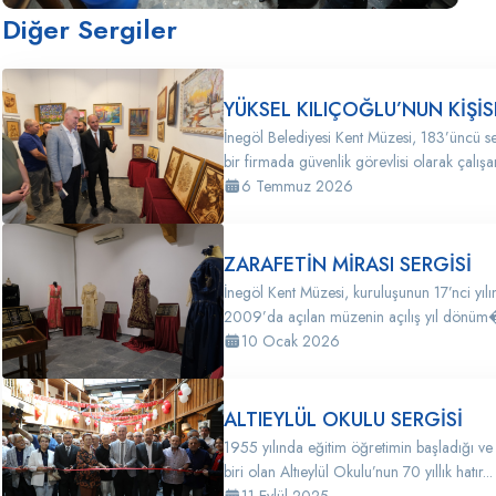
Diğer Sergiler
YÜKSEL KILIÇOĞLU’NUN KİŞİS
İnegöl Belediyesi Kent Müzesi, 183’üncü se
bir firmada güvenlik görevlisi olarak çalış
6 Temmuz 2026
ZARAFETİN MİRASI SERGİSİ
İnegöl Kent Müzesi, kuruluşunun 17’nci yılı
2009’da açılan müzenin açılış yıl dönüm�
10 Ocak 2026
ALTIEYLÜL OKULU SERGİSİ
1955 yılında eğitim öğretimin başladığı ve
biri olan Altıeylül Okulu’nun 70 yıllık hatır...