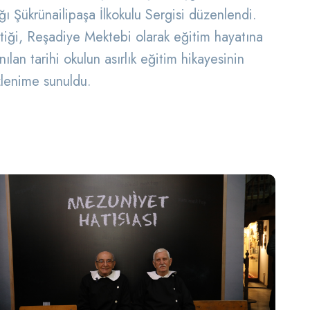
ğı Şükrünailipaşa İlkokulu Sergisi düzenlendi.
ettiği, Reşadiye Mektebi olarak eğitim hayatına
lan tarihi okulun asırlık eğitim hikayesinin
zlenime sunuldu.