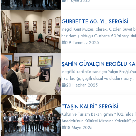
11 Eylül 2025
GURBETTE 60. YIL SERGİSİ
İnegöl Kent Müzesi olarak, Özden Suvat be
hazırlamış olduğu Gurbette 60.Yıl sergisini 
29 Temmuz 2025
ŞAHİN GÜYALÇIN EROĞLU KAR
İnegöllü karikatür sanatçısı Yalçın Eroğlu’
hazırladığı, çeşitli ulusal ve uluslararası y...
20 Haziran 2025
"TAŞIN KALBİ” SERGİSİ
Kültür ve Turizm Bakanlığı'nın “102. Yılda
Anadolu’nun Kültürel Mirasına Yolculuk” pr
18 Mayıs 2025