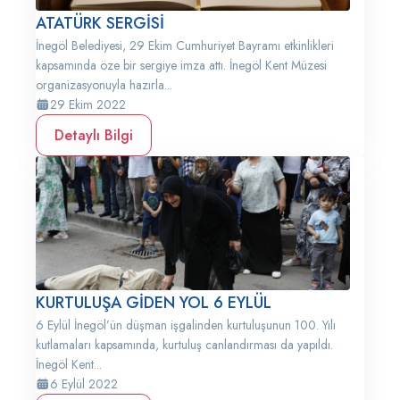
ATATÜRK SERGİSİ
İnegöl Belediyesi, 29 Ekim Cumhuriyet Bayramı etkinlikleri
kapsamında öze bir sergiye imza attı. İnegöl Kent Müzesi
organizasyonuyla hazırla...
29 Ekim 2022
Detaylı Bilgi
KURTULUŞA GİDEN YOL 6 EYLÜL
6 Eylül İnegöl’ün düşman işgalinden kurtuluşunun 100. Yılı
kutlamaları kapsamında, kurtuluş canlandırması da yapıldı.
İnegöl Kent...
6 Eylül 2022