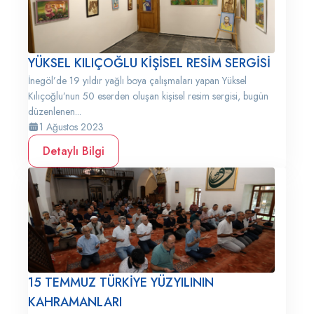
YÜKSEL KILIÇOĞLU KİŞİSEL RESİM SERGİSİ
İnegöl’de 19 yıldır yağlı boya çalışmaları yapan Yüksel
Kılıçoğlu’nun 50 eserden oluşan kişisel resim sergisi, bugün
düzenlenen...
1 Ağustos 2023
Detaylı Bilgi
15 TEMMUZ TÜRKİYE YÜZYILININ
KAHRAMANLARI