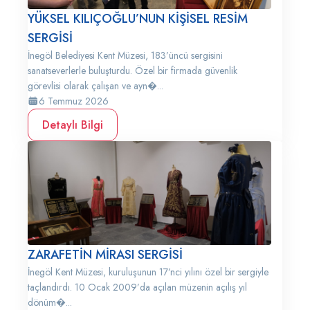
YÜKSEL KILIÇOĞLU’NUN KİŞİSEL RESİM
SERGİSİ
İnegöl Belediyesi Kent Müzesi, 183’üncü sergisini
sanatseverlerle buluşturdu. Özel bir firmada güvenlik
görevlisi olarak çalışan ve ayn�...
6 Temmuz 2026
Detaylı Bilgi
ZARAFETİN MİRASI SERGİSİ
İnegöl Kent Müzesi, kuruluşunun 17’nci yılını özel bir sergiyle
taçlandırdı. 10 Ocak 2009’da açılan müzenin açılış yıl
dönüm�...