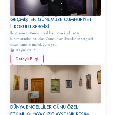
GEÇMİŞTEN GÜNÜMÜZE CUMHURİYET
İLKOKULU SERGİSİ
İlköğretim Haftasına Özel İnegöl’ün köklü eğitim
kurumlarından biri olan Cumhuriyet İlkokulunun sergisini
düzenlemenin mutluluğunu ya...
18 Eylül 2019
Detaylı Bilgi
DÜNYA ENGELLİLER GÜNÜ ÖZEL
ETKİNLİĞİ “AYAK İZİ” AYŞE IŞIK RESİM