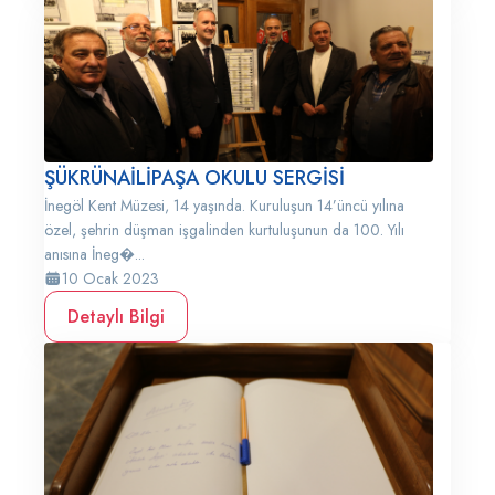
ŞÜKRÜNAİLİPAŞA OKULU SERGİSİ
İnegöl Kent Müzesi, 14 yaşında. Kuruluşun 14’üncü yılına
özel, şehrin düşman işgalinden kurtuluşunun da 100. Yılı
anısına İneg�...
10 Ocak 2023
Detaylı Bilgi