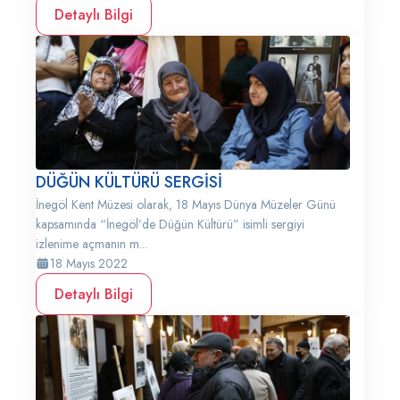
Detaylı Bilgi
DÜĞÜN KÜLTÜRÜ SERGİSİ
İnegöl Kent Müzesi olarak, 18 Mayıs Dünya Müzeler Günü
kapsamında “İnegöl’de Düğün Kültürü” isimli sergiyi
izlenime açmanın m...
18 Mayıs 2022
Detaylı Bilgi