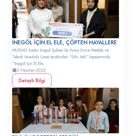
İNEGÖL İÇİN EL ELE, ÇÖPTEN HAYALLERE
MÜSİAD Kadın İnegöl Şubesi ile Yunus Emre Mesleki ve
Teknik Anadolu Lisesi tarafından “Sıfır Atık” kapsamında
“İnegöl İçin El Ele...
3 Haziran 2022
Detaylı Bilgi