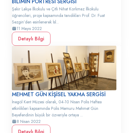
BİLİMİN PORTRESİ SERGİSİ
Şakir Lakşe İlkokulu ve Çitli Nihat Korkmaz İlkokulu
öğrencileri, proje kapsamında tanıdıkları Prof. Dr. Fuat
Sezgin’den esinlenerek İsl...
11 Mayıs 2022
Detaylı Bilgi
MEHMET GÜN KİŞİSEL YAKMA SERGİSİ
İnegöl Kent Müzesi olarak, 04-10 Nisan Polis Haftası
etkinlikleri kapsamında Polis Memuru Mehmet Gün
Beyefendinin büyük bir özveriyle ortaya ...
8 Nisan 2022
Detaylı Bilgi