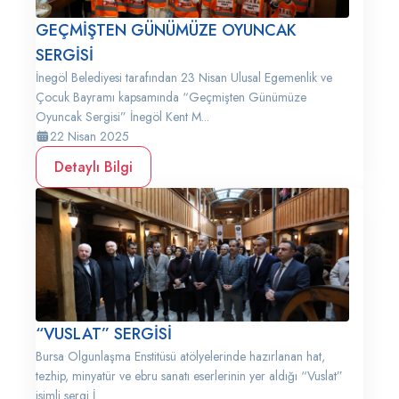
GEÇMİŞTEN GÜNÜMÜZE OYUNCAK
SERGİSİ
İnegöl Belediyesi tarafından 23 Nisan Ulusal Egemenlik ve
Çocuk Bayramı kapsamında “Geçmişten Günümüze
Oyuncak Sergisi” İnegöl Kent M...
22 Nisan 2025
Detaylı Bilgi
“VUSLAT” SERGİSİ
Bursa Olgunlaşma Enstitüsü atölyelerinde hazırlanan hat,
tezhip, minyatür ve ebru sanatı eserlerinin yer aldığı “Vuslat”
isimli sergi İ...