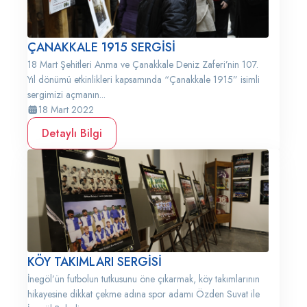
ÇANAKKALE 1915 SERGİSİ
18 Mart Şehitleri Anma ve Çanakkale Deniz Zaferi’nin 107.
Yıl dönümü etkinlikleri kapsamında “Çanakkale 1915” isimli
sergimizi açmanın...
18 Mart 2022
Detaylı Bilgi
KÖY TAKIMLARI SERGİSİ
İnegöl’ün futbolun tutkusunu öne çıkarmak, köy takımlarının
hikayesine dikkat çekme adına spor adamı Özden Suvat ile