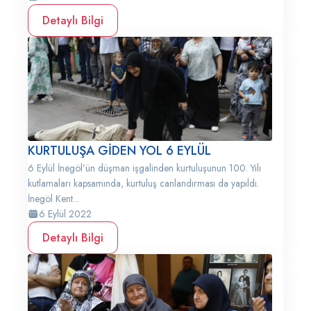
Detaylı Bilgi
KURTULUŞA GİDEN YOL 6 EYLÜL
6 Eylül İnegöl’ün düşman işgalinden kurtuluşunun 100. Yılı
kutlamaları kapsamında, kurtuluş canlandırması da yapıldı.
İnegöl Kent...
6 Eylül 2022
Detaylı Bilgi