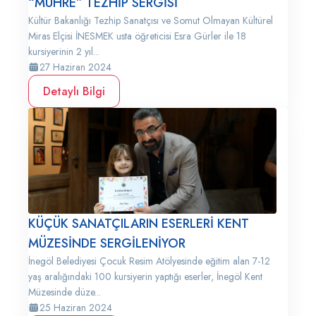
“MÜHRE” TEZHİP SERGİSİ
Kültür Bakanlığı Tezhip Sanatçısı ve Somut Olmayan Kültürel
Miras Elçisi İNESMEK usta öğreticisi Esra Gürler ile 18
kursiyerinin 2 yıl...
27 Haziran 2024
Detaylı Bilgi
KÜÇÜK SANATÇILARIN ESERLERİ KENT
MÜZESİNDE SERGİLENİYOR
İnegöl Belediyesi Çocuk Resim Atölyesinde eğitim alan 7-12
yaş aralığındaki 100 kursiyerin yaptığı eserler, İnegöl Kent
Müzesinde düze...
25 Haziran 2024