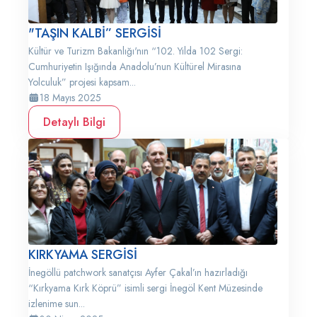
"TAŞIN KALBİ” SERGİSİ
Kültür ve Turizm Bakanlığı'nın “102. Yılda 102 Sergi:
Cumhuriyetin Işığında Anadolu’nun Kültürel Mirasına
Yolculuk” projesi kapsam...
18 Mayıs 2025
Detaylı Bilgi
KIRKYAMA SERGİSİ
İnegöllü patchwork sanatçısı Ayfer Çakal’ın hazırladığı
“Kırkyama Kırk Köprü” isimli sergi İnegöl Kent Müzesinde
izlenime sun...