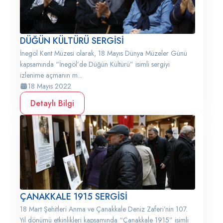
DÜĞÜN KÜLTÜRÜ SERGİSİ
İnegöl Kent Müzesi olarak, 18 Mayıs Dünya Müzeler Günü
kapsamında “İnegöl’de Düğün Kültürü” isimli sergiyi
izlenime açmanın m...
18 Mayıs 2022
Detaylı Bilgi
ÇANAKKALE 1915 SERGİSİ
18 Mart Şehitleri Anma ve Çanakkale Deniz Zaferi’nin 107.
Yıl dönümü etkinlikleri kapsamında “Çanakkale 1915” isimli