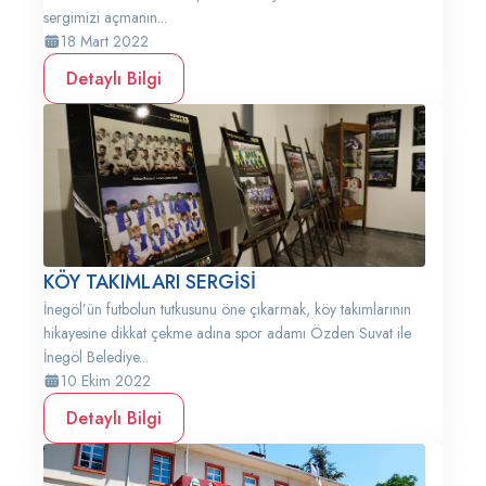
sergimizi açmanın...
18 Mart 2022
Detaylı Bilgi
KÖY TAKIMLARI SERGİSİ
İnegöl’ün futbolun tutkusunu öne çıkarmak, köy takımlarının
hikayesine dikkat çekme adına spor adamı Özden Suvat ile
İnegöl Belediye...
10 Ekim 2022
Detaylı Bilgi