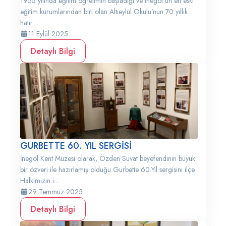
1955 yılında eğitim öğretimin başladığı ve İnegöl’ün en eski
eğitim kurumlarından biri olan Altıeylül Okulu’nun 70 yıllık
hatır...
11 Eylül 2025
Detaylı Bilgi
GURBETTE 60. YIL SERGİSİ
İnegöl Kent Müzesi olarak, Özden Suvat beyefendinin büyük
bir özveri ile hazırlamış olduğu Gurbette 60.Yıl sergisini ilçe
Halkımızın i...
29 Temmuz 2025
Detaylı Bilgi