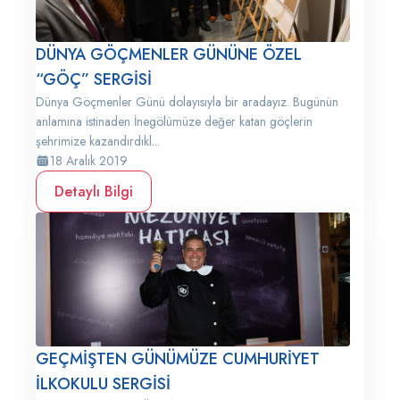
DÜNYA GÖÇMENLER GÜNÜNE ÖZEL
“GÖÇ” SERGİSİ
Dünya Göçmenler Günü dolayısıyla bir aradayız. Bugünün
anlamına istinaden İnegölümüze değer katan göçlerin
şehrimize kazandırdıkl...
18 Aralık 2019
Detaylı Bilgi
GEÇMİŞTEN GÜNÜMÜZE CUMHURİYET
İLKOKULU SERGİSİ