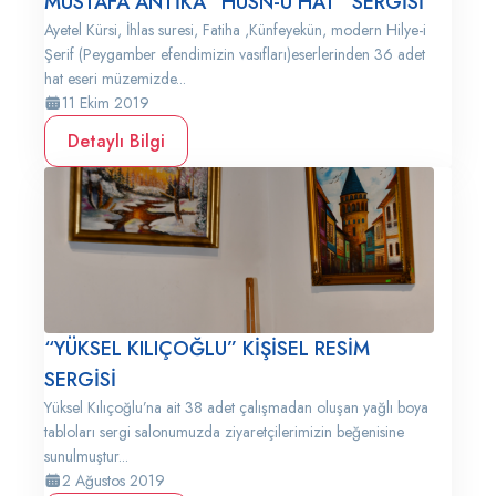
MUSTAFA ANTİKA “HÜSN-Ü HAT” SERGİSİ
Ayetel Kürsi, İhlas suresi, Fatiha ,Künfeyekün, modern Hilye-i
Şerif (Peygamber efendimizin vasıfları)eserlerinden 36 adet
hat eseri müzemizde...
11 Ekim 2019
Detaylı Bilgi
“YÜKSEL KILIÇOĞLU” KİŞİSEL RESİM
SERGİSİ
Yüksel Kılıçoğlu’na ait 38 adet çalışmadan oluşan yağlı boya
tabloları sergi salonumuzda ziyaretçilerimizin beğenisine
sunulmuştur...
2 Ağustos 2019