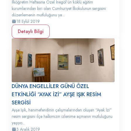
İlköğretim Haftasına Özel İnegöl’ün köklü eğitim
kurumlarından biri olan Cumhuriyet İlkokulunun sergisini
düzenlemenin mutluluğunu ya...
18 Eylül 2019
Detaylı Bilgi
DÜNYA ENGELLİLER GÜNÜ ÖZEL
ETKİNLİĞİ “AYAK İZİ” AYŞE IŞIK RESİM
SERGİSİ
Ayşe Işık, hanımefendinin çalışmalarından oluşan “Ayak İzi”
resim sergisini ilçe halkımızın izlenime açmanın mutluluğunu
yaşıyo...
3 Aralık 2019