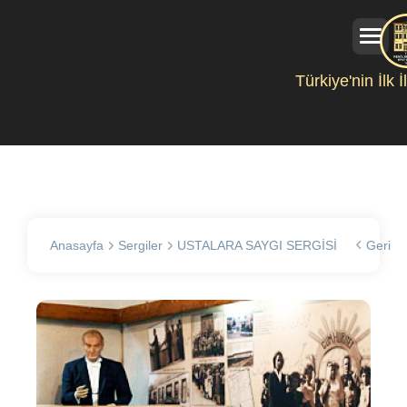
Türkiye'nin İlk 
Anasayfa
Sergiler
USTALARA SAYGI SERGİSİ
Geri