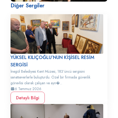
Diğer Sergiler
YÜKSEL KILIÇOĞLU’NUN KİŞİSEL RESİM
SERGİSİ
İnegöl Belediyesi Kent Müzesi, 183’üncü sergisini
sanatseverlerle buluşturdu. Özel bir firmada güvenlik
görevlisi olarak çalışan ve ayn�...
6 Temmuz 2026
Detaylı Bilgi