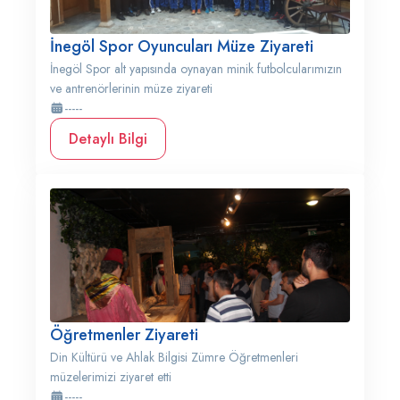
İnegöl Spor Oyuncuları Müze Ziyareti
İnegöl Spor alt yapısında oynayan minik futbolcularımızın
ve antrenörlerinin müze ziyareti
-----
Detaylı Bilgi
Öğretmenler Ziyareti
Din Kültürü ve Ahlak Bilgisi Zümre Öğretmenleri
müzelerimizi ziyaret etti
-----