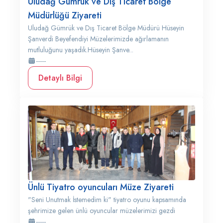
Uludağ Gümrük ve Dış Ticaret Bölge
Müdürlüğü Ziyareti
Uludağ Gümrük ve Dış Ticaret Bölge Müdürü Hüseyin
Şanverdi Beyefendiyi Müzelerimizde ağırlamanın
mutluluğunu yaşadık.Hüseyin Şanve...
-----
Detaylı Bilgi
Ünlü Tiyatro oyuncuları Müze Ziyareti
"Seni Unutmak İstemedim ki" tiyatro oyunu kapsamında
şehrimize gelen ünlü oyuncular müzelerimizi gezdi
-----