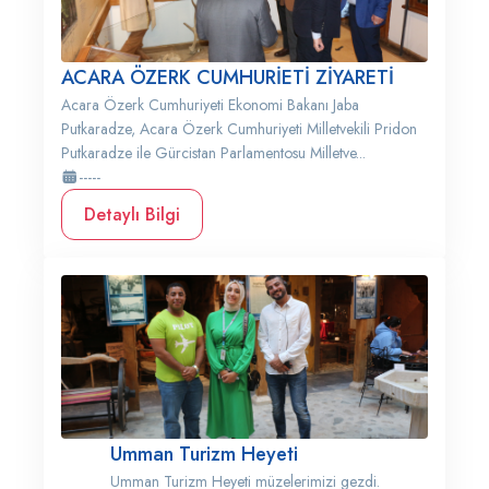
ACARA ÖZERK CUMHURİETİ ZİYARETİ
Acara Özerk Cumhuriyeti Ekonomi Bakanı Jaba
Putkaradze, Acara Özerk Cumhuriyeti Milletvekili Pridon
Putkaradze ile Gürcistan Parlamentosu Milletve...
-----
Detaylı Bilgi
Umman Turizm Heyeti
Umman Turizm Heyeti müzelerimizi gezdi.