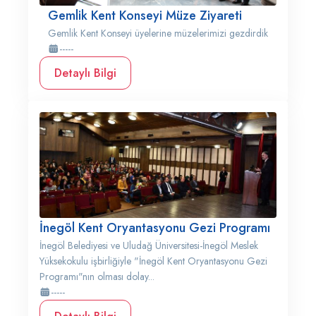
Gemlik Kent Konseyi Müze Ziyareti
Gemlik Kent Konseyi üyelerine müzelerimizi gezdirdik
-----
Detaylı Bilgi
İnegöl Kent Oryantasyonu Gezi Programı
İnegöl Belediyesi ve Uludağ Üniversitesi-İnegöl Meslek
Yüksekokulu işbirliğiyle "İnegöl Kent Oryantasyonu Gezi
Programı"nın olması dolay...
-----