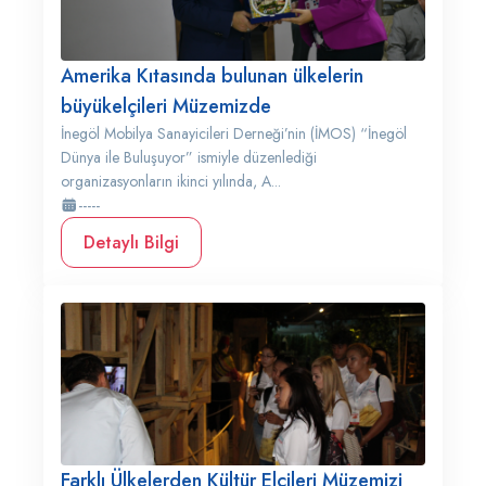
Amerika Kıtasında bulunan ülkelerin
büyükelçileri Müzemizde
İnegöl Mobilya Sanayicileri Derneği’nin (İMOS) “İnegöl
Dünya ile Buluşuyor” ismiyle düzenlediği
organizasyonların ikinci yılında, A...
-----
Detaylı Bilgi
Farklı Ülkelerden Kültür Elçileri Müzemizi