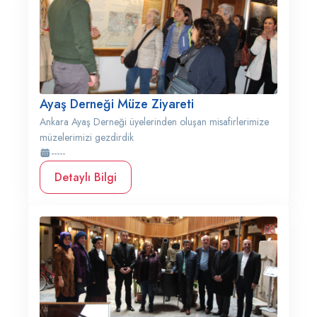
Ayaş Derneği Müze Ziyareti
Ankara Ayaş Derneği üyelerinden oluşan misafirlerimize
müzelerimizi gezdirdik
-----
Detaylı Bilgi