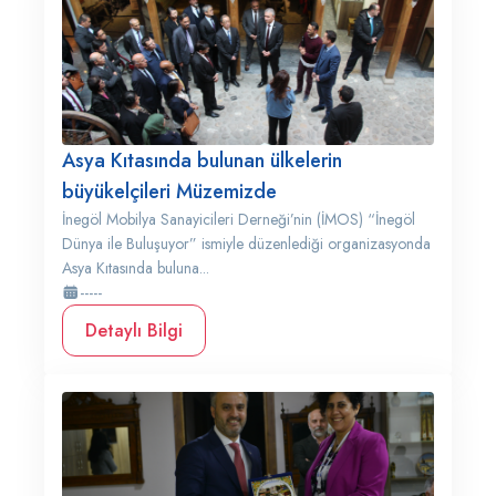
Asya Kıtasında bulunan ülkelerin
büyükelçileri Müzemizde
İnegöl Mobilya Sanayicileri Derneği’nin (İMOS) “İnegöl
Dünya ile Buluşuyor” ismiyle düzenlediği organizasyonda
Asya Kıtasında buluna...
-----
Detaylı Bilgi