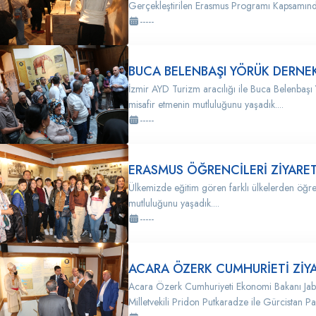
Gerçekleştirilen Erasmus Programı Kapsamında
-----
BUCA BELENBAŞI YÖRÜK DERNEK
İzmir AYD Turizm aracılığı ile Buca Belenbaşı
misafir etmenin mutluluğunu yaşadık....
-----
ERASMUS ÖĞRENCİLERİ ZİYARET
Ülkemizde eğitim gören farklı ülkelerden öğr
mutluluğunu yaşadık....
-----
ACARA ÖZERK CUMHURİETİ ZİYA
Acara Özerk Cumhuriyeti Ekonomi Bakanı Jab
Milletvekili Pridon Putkaradze ile Gürcistan Pa