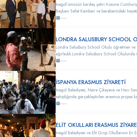
İnegöl’ümüzün kardeş şehri Kosova Cumhuriyet
Başkanı Safet Kamberi ve beraberindeki heyeti
-----
LONDRA SALUSBURY SCHOOL OK
Londra Salusbury School Okulu öğretmen ve 
ağırladık.Londra Salusbury School Okulunda 
-----
İSPANYA ERASMUS ZİYARETİ
İnegöl Belediyesi, Naire Çikayeva ve Hacı Sevi
sahipliğinde gerçekleştirilen erasmus projesi k
-----
ELİT OKULLARI ERASMUS ZİYARE
İnegöl Belediyesi ve Elit Grup Okullarının Ev S