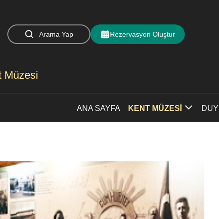
Arama Yap
Rezervasyon Oluştur
nt Müzesi
ANA SAYFA
KENT MÜZESİ
DUY