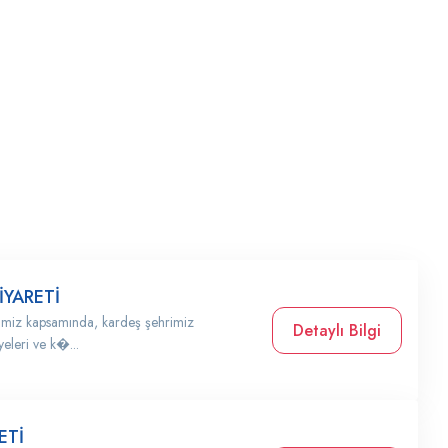
İYARETİ
alimiz kapsamında, kardeş şehrimiz
Detaylı Bilgi
eleri ve k�...
ETİ