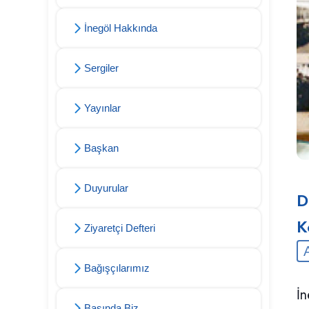
İnegöl Hakkında
Sergiler
Yayınlar
Başkan
Duyurular
D
K
Ziyaretçi Defteri
Bağışçılarımız
İn
Basında Biz