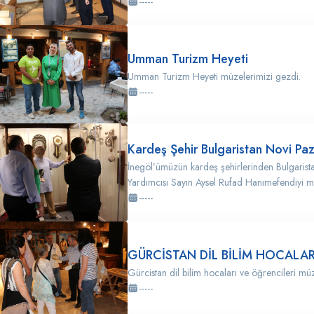
-----
Umman Turizm Heyeti
Umman Turizm Heyeti müzelerimizi gezdi.
-----
Kardeş Şehir Bulgaristan Novi Pa
İnegöl’ümüzün kardeş şehirlerinden Bulgarist
Yardımcısı Sayın Aysel Rufad Hanımefendiyi mü
-----
GÜRCİSTAN DİL BİLİM HOCALARI
Gürcistan dil bilim hocaları ve öğrencileri müze
-----