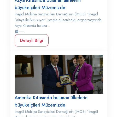
Asya Kıtasında bulunan ülkelerin
büyükelçileri Müzemizde
İnegöl Mobilya Sanayicileri Derneği’nin (İMOS) “İnegöl
Dünya ile Buluşuyor” ismiyle düzenlediği organizasyonda
Asya Kıtasında buluna...
-----
Detaylı Bilgi
Amerika Kıtasında bulunan ülkelerin
büyükelçileri Müzemizde
İnegöl Mobilya Sanayicileri Derneği’nin (İMOS) “İnegöl