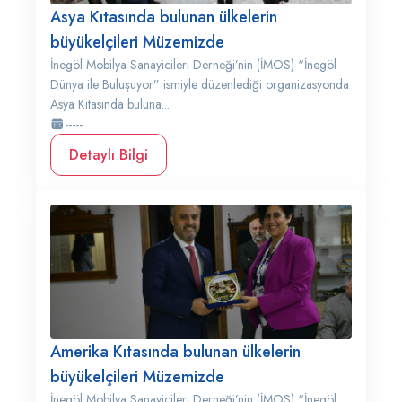
Asya Kıtasında bulunan ülkelerin
büyükelçileri Müzemizde
İnegöl Mobilya Sanayicileri Derneği’nin (İMOS) “İnegöl
Dünya ile Buluşuyor” ismiyle düzenlediği organizasyonda
Asya Kıtasında buluna...
-----
Detaylı Bilgi
Amerika Kıtasında bulunan ülkelerin
büyükelçileri Müzemizde
İnegöl Mobilya Sanayicileri Derneği’nin (İMOS) “İnegöl