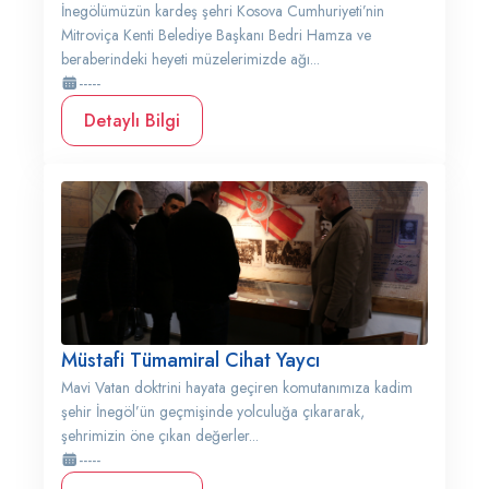
İnegölümüzün kardeş şehri Kosova Cumhuriyeti’nin
Mitroviça Kenti Belediye Başkanı Bedri Hamza ve
beraberindeki heyeti müzelerimizde ağı...
-----
Detaylı Bilgi
Müstafi Tümamiral Cihat Yaycı
Mavi Vatan doktrini hayata geçiren komutanımıza kadim
şehir İnegöl’ün geçmişinde yolculuğa çıkararak,
şehrimizin öne çıkan değerler...
-----