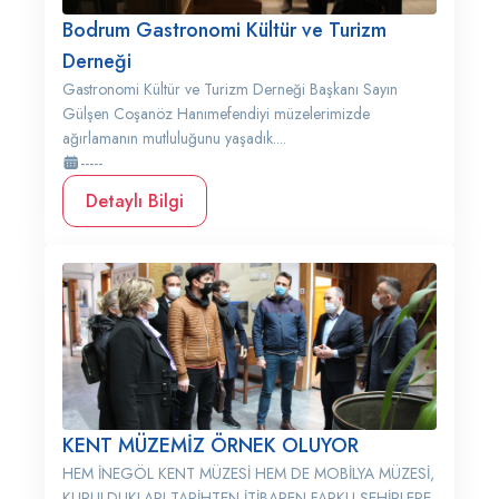
Bodrum Gastronomi Kültür ve Turizm
Derneği
Gastronomi Kültür ve Turizm Derneği Başkanı Sayın
Gülşen Coşanöz Hanımefendiyi müzelerimizde
ağırlamanın mutluluğunu yaşadık....
-----
Detaylı Bilgi
KENT MÜZEMİZ ÖRNEK OLUYOR
HEM İNEGÖL KENT MÜZESİ HEM DE MOBİLYA MÜZESİ,
KURULDUKLARI TARİHTEN İTİBAREN FARKLI ŞEHİRLERE