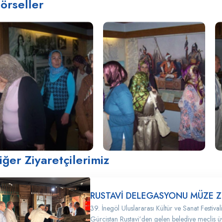
örseller
iğer Ziyaretçilerimiz
RUSTAVİ DELEGASYONU MÜZE Z
39. İnegöl Uluslararası Kültür ve Sanat Festiv
Gürcistan Rustavi’den gelen belediye meclis üy