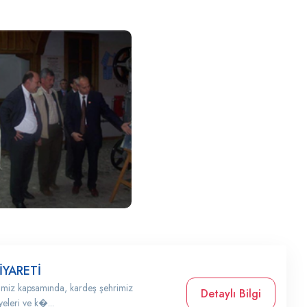
İYARETİ
alimiz kapsamında, kardeş şehrimiz
Detaylı Bilgi
eleri ve k�...