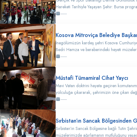
Gençlik ve Spor Bakanlığı Damla Gönüllülük
Hareketi Tarihiyle Yaşayan Şehir: Bursa progra
-----
Kosova Mitroviça Belediye Başkan
İnegölümüzün kardeş şehri Kosova Cumhuriyeti
Bedri Hamza ve beraberindeki heyeti müzeleri
-----
Müstafi Tümamiral Cihat Yaycı
Mavi Vatan doktrini hayata geçiren komutanım
yolculuğa çıkararak, şehrimizin öne çıkan değe
-----
Sırbistan’ın Sancak Bölgesinden 
Sırbistan’ın Sancak Bölgesine bağlı Tutin Şeh
müzelerimizde ağırlamanın mutluluğunu yaşadı