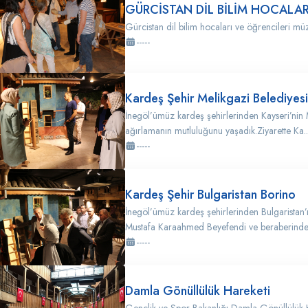
GÜRCİSTAN DİL BİLİM HOCALARI
Gürcistan dil bilim hocaları ve öğrencileri müze
-----
Kardeş Şehir Melikgazi Belediyesi
İnegöl’ümüz kardeş şehirlerinden Kayseri’nin 
ağırlamanın mutluluğunu yaşadık.Ziyarette Ka..
-----
Kardeş Şehir Bulgaristan Borino
İnegöl’ümüz kardeş şehirlerinden Bulgaristan’
Mustafa Karaahmed Beyefendi ve beraberindeki
-----
Damla Gönüllülük Hareketi