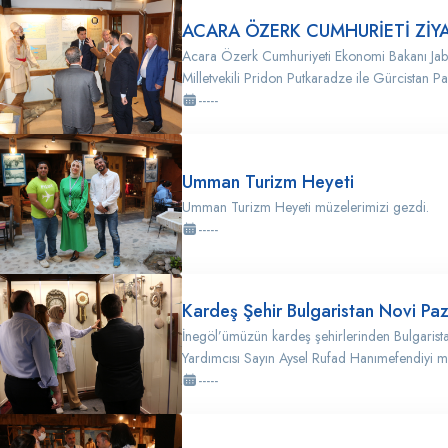
ACARA ÖZERK CUMHURİETİ ZİYA
Acara Özerk Cumhuriyeti Ekonomi Bakanı Jab
Milletvekili Pridon Putkaradze ile Gürcistan Pa
-----
Umman Turizm Heyeti
Umman Turizm Heyeti müzelerimizi gezdi.
-----
Kardeş Şehir Bulgaristan Novi Pa
İnegöl’ümüzün kardeş şehirlerinden Bulgarist
Yardımcısı Sayın Aysel Rufad Hanımefendiyi mü
-----