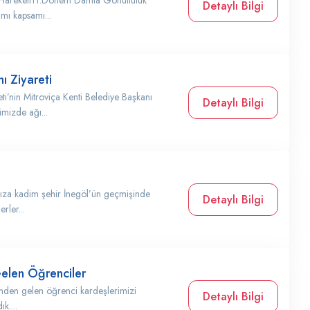
 Hareketi11.Dönem Damla Gönüllülük
Detaylı Bilgi
mı kapsamı...
ı Ziyareti
’nin Mitroviça Kenti Belediye Başkanı
Detaylı Bilgi
mizde ağı...
ıza kadim şehir İnegöl’ün geçmişinde
Detaylı Bilgi
rler...
Gelen Öğrenciler
rinden gelen öğrenci kardeşlerimizi
Detaylı Bilgi
k....