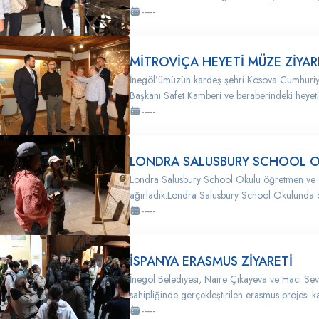
-----
MİTROVİÇA HEYETİ MÜZE ZİYAR
İnegöl’ümüzün kardeş şehri Kosova Cumhuriyet
Başkanı Safet Kamberi ve beraberindeki heyeti
-----
LONDRA SALUSBURY SCHOOL OK
Londra Salusbury School Okulu öğretmen ve 
ağırladık.Londra Salusbury School Okulunda 
-----
İSPANYA ERASMUS ZİYARETİ
İnegöl Belediyesi, Naire Çikayeva ve Hacı Sevi
sahipliğinde gerçekleştirilen erasmus projesi k
-----