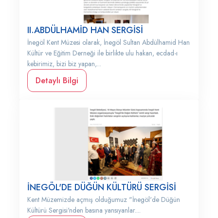
II.ABDÜLHAMİD HAN SERGİSİ
İnegöl Kent Müzesi olarak, İnegöl Sultan Abdülhamid Han
Kültür ve Eğitim Derneği ile birlikte ulu hakan, ecdad-ı
kebirimiz, bizi biz yapan,...
Detaylı Bilgi
İNEGÖL'DE DÜĞÜN KÜLTÜRÜ SERGİSİ
Kent Müzemizde açmış olduğumuz "İnegöl'de Düğün
Kültürü Sergisi'nden basına yansıyanlar....