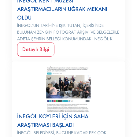
İNEGÖL KENT MÜZESİ
ARAŞTIRMACILARIN UĞRAK MEKANI
OLDU
İNEGÖL'ÜN TARİHİNE IŞIK TUTAN, İÇERİSİNDE
BULUNAN ZENGİN FOTOĞRAF ARŞİVİ VE BELGELERLE
ADETA ŞEHRİN BELLEĞİ KONUMUNDAKİ İNEGÖL K...
Detaylı Bilgi
İNEGÖL KÖYLERİ İÇİN SAHA
ARAŞTIRMASI BAŞLADI
İNEGÖL BELEDİYESİ, BUGÜNE KADAR PEK ÇOK