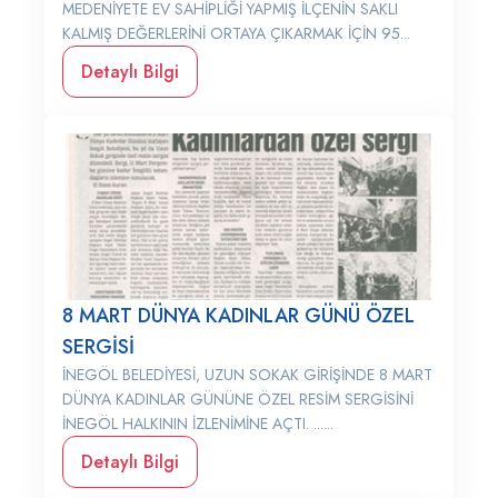
MEDENİYETE EV SAHİPLİĞİ YAPMIŞ İLÇENİN SAKLI
KALMIŞ DEĞERLERİNİ ORTAYA ÇIKARMAK İÇİN 95...
Detaylı Bilgi
8 MART DÜNYA KADINLAR GÜNÜ ÖZEL
SERGİSİ
İNEGÖL BELEDİYESİ, UZUN SOKAK GİRİŞİNDE 8 MART
DÜNYA KADINLAR GÜNÜNE ÖZEL RESİM SERGİSİNİ
İNEGÖL HALKININ İZLENİMİNE AÇTI. ......
Detaylı Bilgi