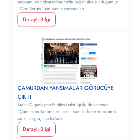
salonumuzda ziyaretçilerimizin beğenisine sunduğumuz
"Göç Sergisi" nin basına yansımaları...
Detaylı Bilgi
ÇAMURDAN YANSIMALAR GÖRÜCÜYE
ÇIKTI
Bursa Olgunlaşma Enstitüsü işbirliği ile düzenlenen
“Çamurdan Yansımalar” isimli cam süsleme ve seramik
sanatı sergisi, ilçe halkının...
Detaylı Bilgi