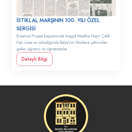
İSTİKLAL MARŞININ 100. YILI ÖZEL
SERGİSİ
Erasmus Projesi kapsamında İnegöl Mediha Hayri Çelik
Fen Lisesi ev sahipliğinde İtalya’nın Modena şehrinden
gelen öğrenci ve öğretmenler...
Detaylı Bilgi