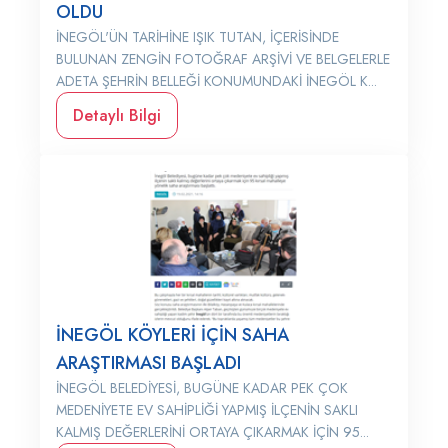
OLDU
İNEGÖL'ÜN TARİHİNE IŞIK TUTAN, İÇERİSİNDE
BULUNAN ZENGİN FOTOĞRAF ARŞİVİ VE BELGELERLE
ADETA ŞEHRİN BELLEĞİ KONUMUNDAKİ İNEGÖL K...
Detaylı Bilgi
İNEGÖL KÖYLERİ İÇİN SAHA
ARAŞTIRMASI BAŞLADI
İNEGÖL BELEDİYESİ, BUGÜNE KADAR PEK ÇOK
MEDENİYETE EV SAHİPLİĞİ YAPMIŞ İLÇENİN SAKLI
KALMIŞ DEĞERLERİNİ ORTAYA ÇIKARMAK İÇİN 95...