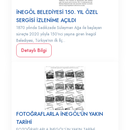
İNEGÖL BELEDİYESİ 150. YIL ÖZEL
SERGİSİ İZLENİME AÇILDI
1870 yılında Sadıkzade Süleyman Ağa ile başlayan
süreçte 2020 yılıyla 150’nci yaşına giren İnegöl
Belediyesi, Türkiye’nin ilk İlç...
Detaylı Bilgi
FOTOĞRAFLARLA İNEGÖL'ÜN YAKIN
TARİHİ
FOTOĞRAFLARLA İNEGÖL'ÜN YAKIN TARİHİ ...