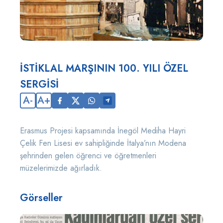
İSTİKLAL MARŞININ 100. YILI ÖZEL
SERGİSİ
A-
A+
Erasmus Projesi kapsamında İnegöl Mediha Hayri
Çelik Fen Lisesi ev sahipliğinde İtalya’nın Modena
şehrinden gelen öğrenci ve öğretmenleri
müzelerimizde ağırladık.
Görseller