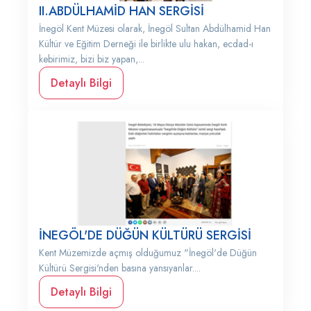
II.ABDÜLHAMİD HAN SERGİSİ
İnegöl Kent Müzesi olarak, İnegöl Sultan Abdülhamid Han
Kültür ve Eğitim Derneği ile birlikte ulu hakan, ecdad-ı
kebirimiz, bizi biz yapan,...
Detaylı Bilgi
İNEGÖL'DE DÜĞÜN KÜLTÜRÜ SERGİSİ
Kent Müzemizde açmış olduğumuz "İnegöl'de Düğün
Kültürü Sergisi'nden basına yansıyanlar....
Detaylı Bilgi