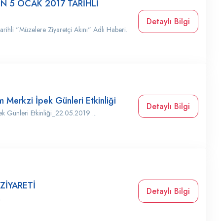
İN 5 OCAK 2017 TARİHLİ
Detaylı Bilgi
rihli "Müzelere Ziyaretçi Akını" Adlı Haberi.
 Merkzi İpek Günleri Etkinliği
Detaylı Bilgi
k Günleri Etkinliği_22.05.2019 ...
ZİYARETİ
Detaylı Bilgi
.