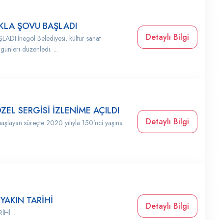
KLA ŞOVU BAŞLADI
Detaylı Bilgi
.İnegöl Belediyesi, kültür sanat
günleri düzenledi. ...
ÖZEL SERGİSİ İZLENİME AÇILDI
Detaylı Bilgi
şlayan süreçte 2020 yılıyla 150’nci yaşına
AKIN TARİHİ
Detaylı Bilgi
İ ...