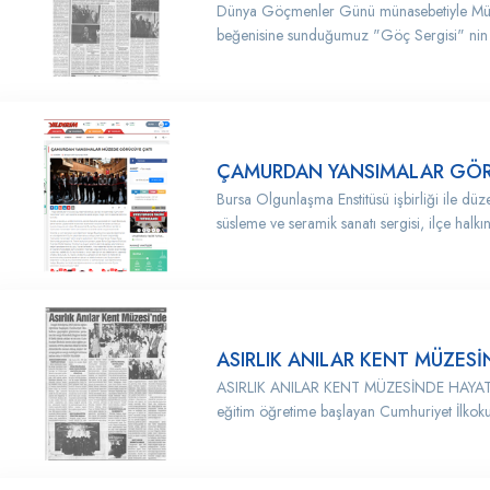
Dünya Göçmenler Günü münasebetiyle Müze
beğenisine sunduğumuz "Göç Sergisi" nin b
ÇAMURDAN YANSIMALAR GÖR
Bursa Olgunlaşma Enstitüsü işbirliği ile d
süsleme ve seramik sanatı sergisi, ilçe halkını
ASIRLIK ANILAR KENT MÜZES
ASIRLIK ANILAR KENT MÜZESİNDE HAYAT B
eğitim öğretime başlayan Cumhuriyet İlkok