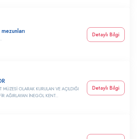
 mezunları
Detaylı Bilgi
..
OR
Detaylı Bilgi
ENT MÜZESİ OLARAK KURULAN VE AÇILDIĞI
İR AĞIRLAYAN İNEGÖL KENT...