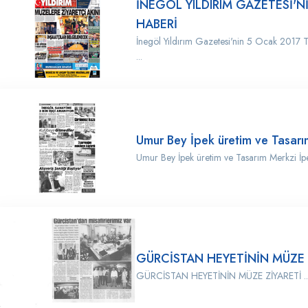
İNEGÖL YILDIRIM GAZETESİ'N
HABERİ
İnegöl Yıldırım Gazetesi'nin 5 Ocak 2017 Ta
...
Umur Bey İpek üretim ve Tasarım
Umur Bey İpek üretim ve Tasarım Merkzi İpe
GÜRCİSTAN HEYETİNİN MÜZE 
GÜRCİSTAN HEYETİNİN MÜZE ZİYARETİ ..