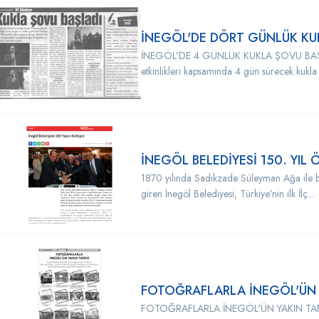
İNEGÖL'DE DÖRT GÜNLÜK KU
İNEGÖL’DE 4 GÜNLÜK KUKLA ŞOVU BAŞLADI
etkinlikleri kapsamında 4 gün sürecek kukla 
İNEGÖL BELEDİYESİ 150. YIL 
1870 yılında Sadıkzade Süleyman Ağa ile ba
giren İnegöl Belediyesi, Türkiye’nin ilk İlç...
FOTOĞRAFLARLA İNEGÖL'ÜN Y
FOTOĞRAFLARLA İNEGÖL'ÜN YAKIN TARİH