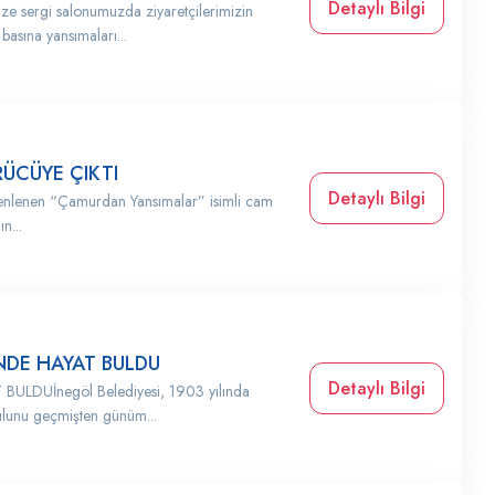
Detaylı Bilgi
 sergi salonumuzda ziyaretçilerimizin
asına yansımaları...
ÜCÜYE ÇIKTI
Detaylı Bilgi
üzenlenen “Çamurdan Yansımalar” isimli cam
n...
İNDE HAYAT BULDU
Detaylı Bilgi
ULDUİnegöl Belediyesi, 1903 yılında
ulunu geçmişten günüm...