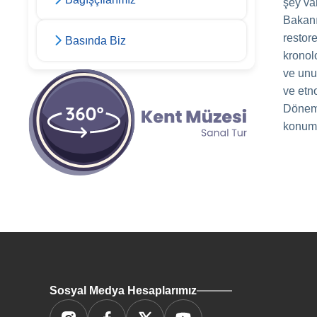
şey va
Bakanı
restor
Basında Biz
kronol
ve unut
ve etno
Dönem 
konuml
Sosyal Medya Hesaplarımız