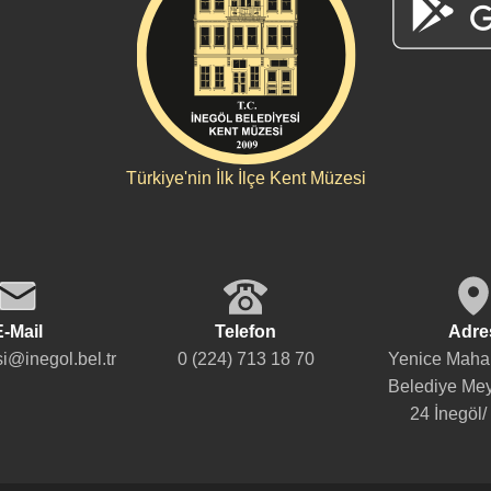
Türkiye'nin İlk İlçe Kent Müzesi
E-Mail
Telefon
Adre
i@inegol.bel.tr
0 (224) 713 18 70
Yenice Mahal
Belediye Mey
24 İnegöl/