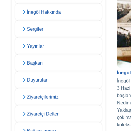
İnegöl Hakkında
Sergiler
Yayınlar
Başkan
İnegö
Duyurular
İnegöl
3 Hazi
başlam
Ziyaretçilerimiz
Nedim 
Yaklaş
Ziyaretçi Defteri
çok ma
koleks
Bağışçılarımız