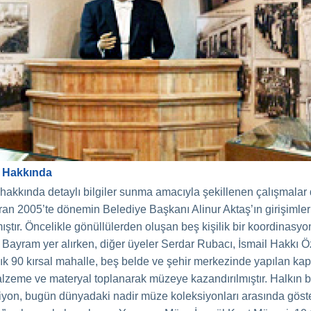
l Hakkında
 hakkında detaylı bilgiler sunma amacıyla şekillenen çalışmalar
ran 2005’te dönemin Belediye Başkanı Alinur Aktaş’ın girişimleri
ıştır. Öncelikle gönüllülerden oluşan beş kişilik bir koordinasy
Bayram yer alırken, diğer üyeler Serdar Rubacı, İsmail Hakkı Ö
ık 90 kırsal mahalle, beş belde ve şehir merkezinde yapılan kaps
lzeme ve materyal toplanarak müzeye kazandırılmıştır. Halkın b
iyon, bugün dünyadaki nadir müze koleksiyonları arasında göste