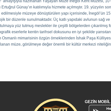
r” anlayışıyla hazırlanan Yaşayan Müze İnegöl Kent Müzesi, 10
 Ertuğrul Günay’ın katılımıyla hizmete açılmıştır. 19. yüzyılın s
e edilmesiyle müzeye dönüştürülen yapı içerisinde, İnegöl’ün 1
ojik bir düzenle sunulmaktadır. Üç katlı yapıdaki avlunun sağ ve
ulmaya yüz tutmuş meslekler ile çeşitli bölgelerden çıkarılmış fo
grafik eserlerle kentin tarihsel dokusunu en iyi şekilde yansıtan 
Osmanlı mimarisinin özgün örneklerinden İshak Paşa Külliyesi’n
anan müze, görülmeye değer önemli bir kültür merkezi niteliğin
GEZİN MOBİ