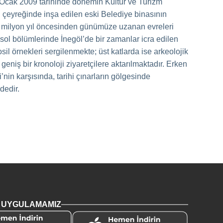
 Ocak 2009 tarihinde dönemin Kültür ve Turizm
on çeyreğinde inşa edilen eski Belediye binasının
5 milyon yıl öncesinden günümüze uzanan evreleri
 sol bölümlerinde İnegöl’de bir zamanlar icra edilen
sil örnekleri sergilenmekte; üst katlarda ise arkeolojik
geniş bir kronoloji ziyaretçilere aktarılmaktadır. Erken
in karşısında, tarihi çınarların gölgesinde
dedir.
L UYGULAMAMIZ