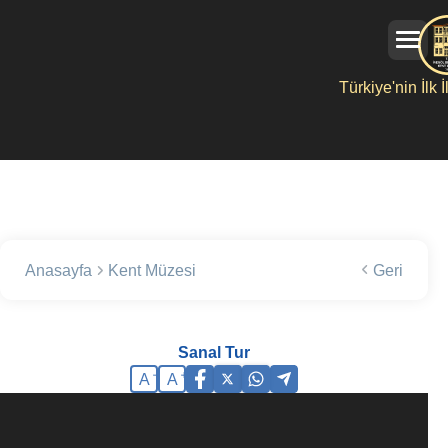
Türkiye'nin İlk 
Anasayfa
Kent Müzesi
Geri
Sanal Tur
A
A