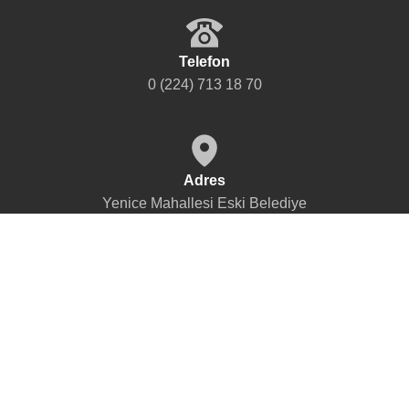
Telefon
0 (224) 713 18 70
Adres
Yenice Mahallesi Eski Belediye
Meydanı No: 24 İnegöl/ Bursa
ANASAYFA
BAŞKAN
KENT MÜZESİ