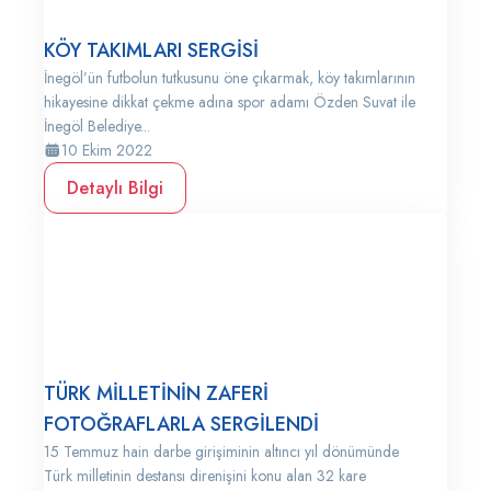
KÖY TAKIMLARI SERGİSİ
İnegöl’ün futbolun tutkusunu öne çıkarmak, köy takımlarının
hikayesine dikkat çekme adına spor adamı Özden Suvat ile
İnegöl Belediye...
10 Ekim 2022
Detaylı Bilgi
TÜRK MİLLETİNİN ZAFERİ
FOTOĞRAFLARLA SERGİLENDİ
15 Temmuz hain darbe girişiminin altıncı yıl dönümünde
Türk milletinin destansı direnişini konu alan 32 kare