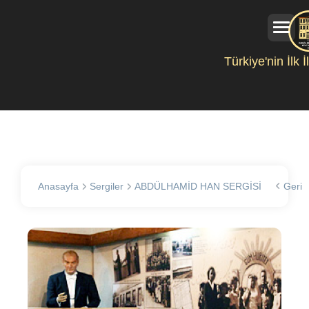
Türkiye'nin İlk 
Anasayfa
Sergiler
ABDÜLHAMİD HAN SERGİSİ
Geri