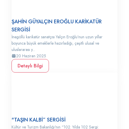
ŞAHİN GÜYALÇIN EROĞLU KARİKATÜR
SERGİSİ
İnegöllü karikatür sanatçısı Yalçın Eroğlu’nun uzun yıllar
boyunca büyük emeklerle hazırladığı, çeşitli ulusal ve
uluslararası y...
20 Haziran 2025
Detaylı Bilgi
"TAŞIN KALBİ” SERGİSİ
Kültür ve Turizm Bakanlığı'nın “102. Yılda 102 Sergi: