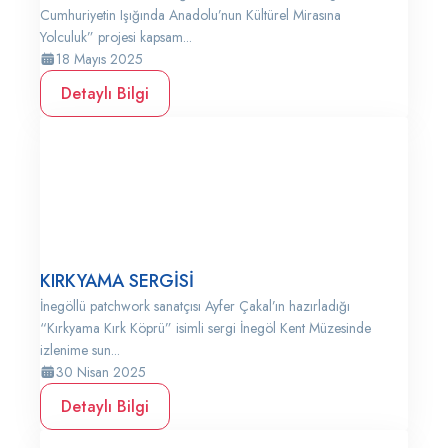
Cumhuriyetin Işığında Anadolu’nun Kültürel Mirasına
Yolculuk” projesi kapsam...
18 Mayıs 2025
Detaylı Bilgi
KIRKYAMA SERGİSİ
İnegöllü patchwork sanatçısı Ayfer Çakal’ın hazırladığı
“Kırkyama Kırk Köprü” isimli sergi İnegöl Kent Müzesinde
izlenime sun...
30 Nisan 2025
Detaylı Bilgi