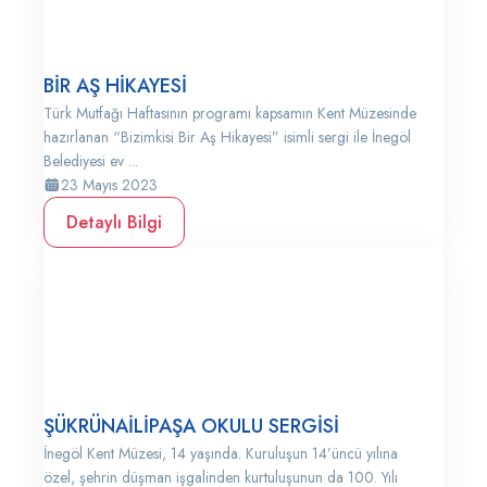
BİR AŞ HİKAYESİ
Türk Mutfağı Haftasının programı kapsamın Kent Müzesinde
hazırlanan “Bizimkisi Bir Aş Hikayesi” isimli sergi ile İnegöl
Belediyesi ev ...
23 Mayıs 2023
Detaylı Bilgi
ŞÜKRÜNAİLİPAŞA OKULU SERGİSİ
İnegöl Kent Müzesi, 14 yaşında. Kuruluşun 14’üncü yılına
özel, şehrin düşman işgalinden kurtuluşunun da 100. Yılı