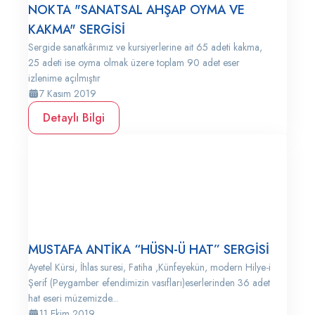
NOKTA "SANATSAL AHŞAP OYMA VE
KAKMA" SERGİSİ
Sergide sanatkârımız ve kursiyerlerine ait 65 adeti kakma,
25 adeti ise oyma olmak üzere toplam 90 adet eser
izlenime açılmıştır
7 Kasım 2019
Detaylı Bilgi
MUSTAFA ANTİKA “HÜSN-Ü HAT” SERGİSİ
Ayetel Kürsi, İhlas suresi, Fatiha ,Künfeyekün, modern Hilye-i
Şerif (Peygamber efendimizin vasıfları)eserlerinden 36 adet
hat eseri müzemizde...
11 Ekim 2019