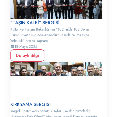
"TAŞIN KALBİ” SERGİSİ
Kültür ve Turizm Bakanlığı'nın “102. Yılda 102 Sergi:
Cumhuriyetin Işığında Anadolu’nun Kültürel Mirasına
Yolculuk” projesi kapsam...
18 Mayıs 2025
Detaylı Bilgi
KIRKYAMA SERGİSİ
İnegöllü patchwork sanatçısı Ayfer Çakal’ın hazırladığı
“Kırkyama Kırk Köprü” isimli sergi İnegöl Kent Müzesinde