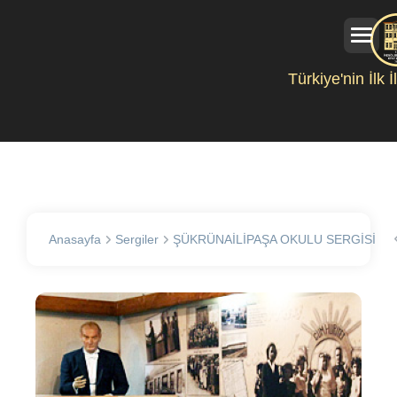
Türkiye'nin İlk 
Anasayfa
Sergiler
ŞÜKRÜNAİLİPAŞA OKULU SERGİSİ