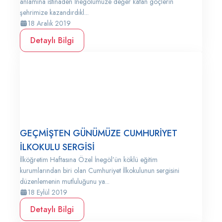
anlamına istinaden İnegölümüze değer katan göçlerin
şehrimize kazandırdıkl...
18 Aralık 2019
Detaylı Bilgi
GEÇMİŞTEN GÜNÜMÜZE CUMHURİYET
İLKOKULU SERGİSİ
İlköğretim Haftasına Özel İnegöl’ün köklü eğitim
kurumlarından biri olan Cumhuriyet İlkokulunun sergisini
düzenlemenin mutluluğunu ya...
18 Eylül 2019
Detaylı Bilgi