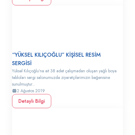
“YÜKSEL KILIÇOĞLU” KİŞİSEL RESİM
SERGİSİ
Yüksel Kılıçoğlu’na ait 38 adet çalışmadan oluşan yağlı boya
tabloları sergi salonumuzda ziyaretçilerimizin beğenisine
sunulmuştur...
2 Ağustos 2019
Detaylı Bilgi