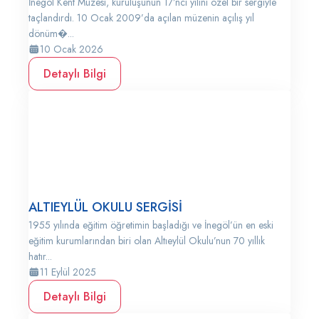
İnegöl Kent Müzesi, kuruluşunun 17’nci yılını özel bir sergiyle
taçlandırdı. 10 Ocak 2009’da açılan müzenin açılış yıl
dönüm�...
10 Ocak 2026
Detaylı Bilgi
ALTIEYLÜL OKULU SERGİSİ
1955 yılında eğitim öğretimin başladığı ve İnegöl’ün en eski
eğitim kurumlarından biri olan Altıeylül Okulu’nun 70 yıllık
hatır...
11 Eylül 2025
Detaylı Bilgi