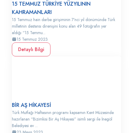
15 TEMMUZ TÜRKİYE YÜZYILININ
KAHRAMANLARI
15 Temmuz hain darbe girişiminin 7’nci yıl dönümünde Türk
milletinin destansı direnişini konu alan 49 fotoğrafın yer
aldığı “15 Temmu...
15 Temmuz 2023
Detaylı Bilgi
BİR AŞ HİKAYESİ
Türk Mutfağı Haftasının programı kapsamın Kent Müzesinde
hazırlanan “Bizimkisi Bir Aş Hikayesi” isimli sergi ile İnegöl
Belediyesi ev ...
23 Mayıs 2023