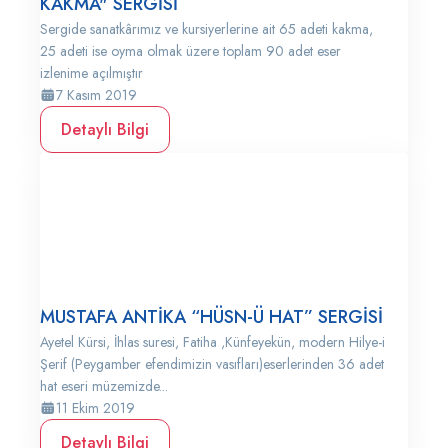
KAKMA" SERGİSİ
Sergide sanatkârımız ve kursiyerlerine ait 65 adeti kakma,
25 adeti ise oyma olmak üzere toplam 90 adet eser
izlenime açılmıştır
7 Kasım 2019
Detaylı Bilgi
MUSTAFA ANTİKA “HÜSN-Ü HAT” SERGİSİ
Ayetel Kürsi, İhlas suresi, Fatiha ,Künfeyekün, modern Hilye-i
Şerif (Peygamber efendimizin vasıfları)eserlerinden 36 adet
hat eseri müzemizde...
11 Ekim 2019
Detaylı Bilgi