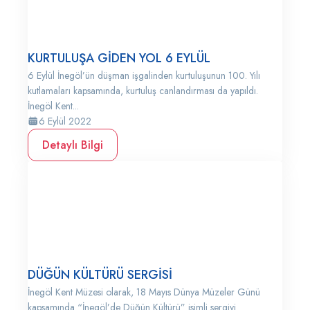
KURTULUŞA GİDEN YOL 6 EYLÜL
6 Eylül İnegöl’ün düşman işgalinden kurtuluşunun 100. Yılı
kutlamaları kapsamında, kurtuluş canlandırması da yapıldı.
İnegöl Kent...
6 Eylül 2022
Detaylı Bilgi
DÜĞÜN KÜLTÜRÜ SERGİSİ
İnegöl Kent Müzesi olarak, 18 Mayıs Dünya Müzeler Günü
kapsamında “İnegöl’de Düğün Kültürü” isimli sergiyi