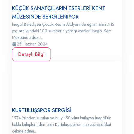
KÜÇÜK SANATÇILARIN ESERLERİ KENT
MÜZESİNDE SERGİLENİYOR
İnegöl Belediyesi Çocuk Resim Atölyesinde eğitim alan 7-12
yaş aralığındaki 100 kursiyerin yaptığı eserler, İnegöl Kent
Müzesinde düze...
25 Haziran 2024
Detaylı Bilgi
KURTULUŞSPOR SERGİSİ
1974 Yılından kurulan ve bu yıl 50.yılını kutlayan İnegöl’ün
köklü kulüplerinden olan Kurtuluşspor’un hikayesine dikkat
çekme adına...