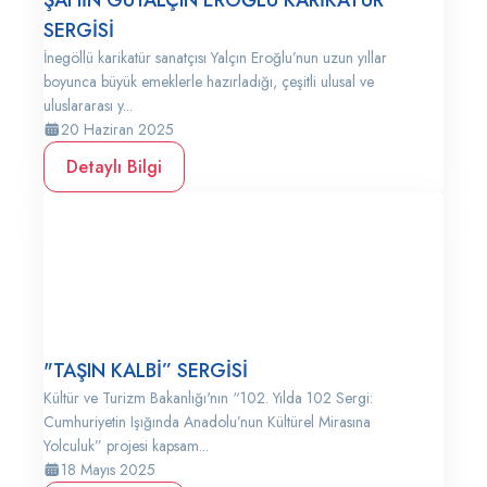
ŞAHİN GÜYALÇIN EROĞLU KARİKATÜR
SERGİSİ
İnegöllü karikatür sanatçısı Yalçın Eroğlu’nun uzun yıllar
boyunca büyük emeklerle hazırladığı, çeşitli ulusal ve
uluslararası y...
20 Haziran 2025
Detaylı Bilgi
"TAŞIN KALBİ” SERGİSİ
Kültür ve Turizm Bakanlığı'nın “102. Yılda 102 Sergi:
Cumhuriyetin Işığında Anadolu’nun Kültürel Mirasına
Yolculuk” projesi kapsam...
18 Mayıs 2025