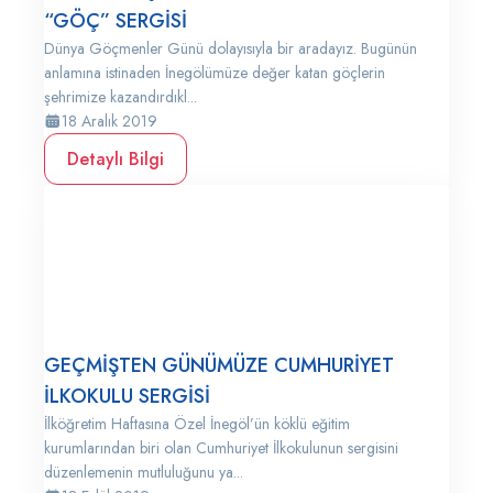
“GÖÇ” SERGİSİ
Dünya Göçmenler Günü dolayısıyla bir aradayız. Bugünün
anlamına istinaden İnegölümüze değer katan göçlerin
şehrimize kazandırdıkl...
18 Aralık 2019
Detaylı Bilgi
GEÇMİŞTEN GÜNÜMÜZE CUMHURİYET
İLKOKULU SERGİSİ
İlköğretim Haftasına Özel İnegöl’ün köklü eğitim
kurumlarından biri olan Cumhuriyet İlkokulunun sergisini
düzenlemenin mutluluğunu ya...