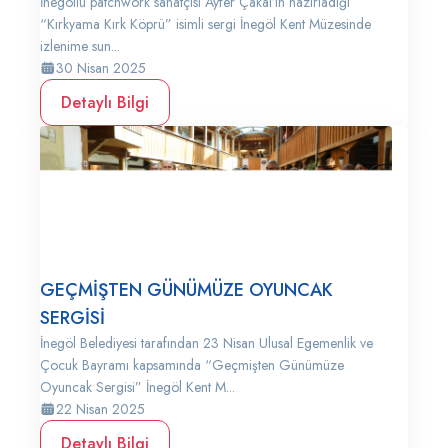
İnegöllü patchwork sanatçısı Ayfer Çakal’ın hazırladığı
“Kırkyama Kırk Köprü” isimli sergi İnegöl Kent Müzesinde
izlenime sun...
30 Nisan 2025
Detaylı Bilgi
GEÇMİŞTEN GÜNÜMÜZE OYUNCAK
SERGİSİ
İnegöl Belediyesi tarafından 23 Nisan Ulusal Egemenlik ve
Çocuk Bayramı kapsamında “Geçmişten Günümüze
Oyuncak Sergisi” İnegöl Kent M...
22 Nisan 2025
Detaylı Bilgi