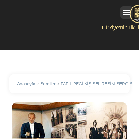
Türkiye'nin İlk 
Anasayfa
Sergiler
TAFİL PECİ KİŞİSEL RESİM SERGİSİ