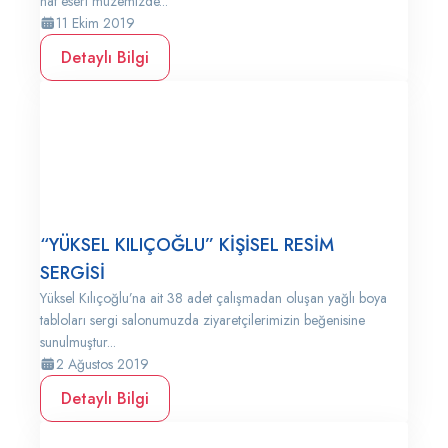
hat eseri müzemizde...
11 Ekim 2019
Detaylı Bilgi
“YÜKSEL KILIÇOĞLU” KİŞİSEL RESİM
SERGİSİ
Yüksel Kılıçoğlu’na ait 38 adet çalışmadan oluşan yağlı boya
tabloları sergi salonumuzda ziyaretçilerimizin beğenisine
sunulmuştur...
2 Ağustos 2019
Detaylı Bilgi