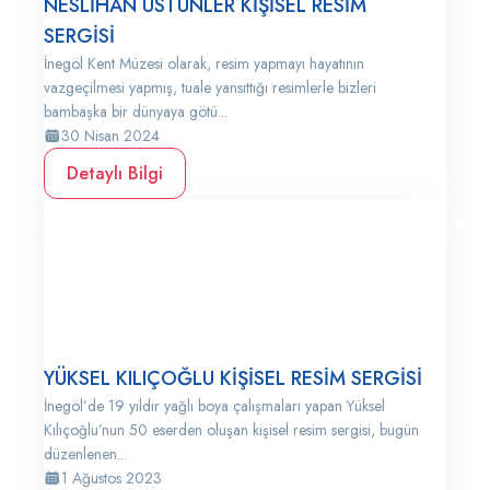
NESLİHAN ÜSTÜNLER KİŞİSEL RESİM
SERGİSİ
İnegöl Kent Müzesi olarak, resim yapmayı hayatının
vazgeçilmesi yapmış, tuale yansıttığı resimlerle bizleri
bambaşka bir dünyaya götü...
30 Nisan 2024
Detaylı Bilgi
YÜKSEL KILIÇOĞLU KİŞİSEL RESİM SERGİSİ
İnegöl’de 19 yıldır yağlı boya çalışmaları yapan Yüksel
Kılıçoğlu’nun 50 eserden oluşan kişisel resim sergisi, bugün
düzenlenen...
1 Ağustos 2023