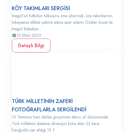
KÖY TAKIMLARI SERGİSİ
İnegöl’ün futbolun tutkusunu öne çıkarmak, köy takımlarının
hikayesine dikkat çekme adına spor adamı Özden Suvat ile
İnegöl Belediye...
10 Ekim 2022
Detaylı Bilgi
TÜRK MİLLETİNİN ZAFERİ
FOTOĞRAFLARLA SERGİLENDİ
15 Temmuz hain darbe girişiminin altıncı yıl dönümünde
Türk milletinin destansı direnişini konu alan 32 kare
fotoğrafın yer aldığı 15 T...