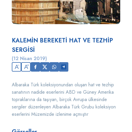
KALEMİN BEREKETİ HAT VE TEZHİP
SERGİSİ
(12 Nisan 2019)
A
A
Albaraka Türk koleksiyonundan oluşan hat ve tezhip
sanatının nadide eserlerini ABD ve Güney Amerika
topraklarına da taşıyan, birçok Avrupa ülkesinde
sergiler düzenleyen Albaraka Türk Grubu koleksiyon
eserlerini Müzemizde izlenime açmıştır
Görseller