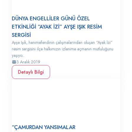
DÜNYA ENGELLİLER GÜNÜ ÖZEL
ETKİNLİĞİ “AYAK İZİ” AYŞE IŞIK RESİM
SERGİSİ
Ayşe Işık, hanımefendinin çalışmalarından oluşan “Ayak İzi”
resim sergisini ilçe halkımızın izlenime açmanın mutluluğunu
yaşıyo...
3 Aralık 2019
Detaylı Bilgi
“ÇAMURDAN YANSIMALAR