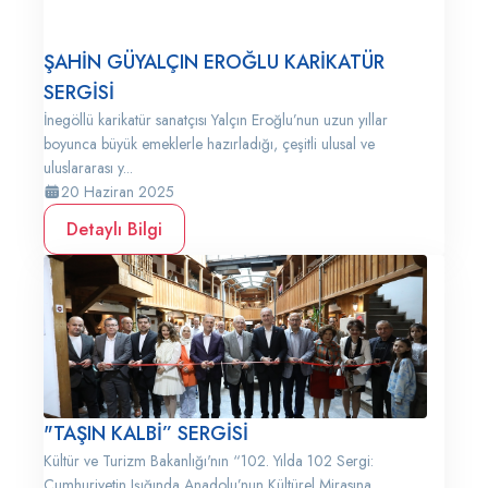
ŞAHİN GÜYALÇIN EROĞLU KARİKATÜR
SERGİSİ
İnegöllü karikatür sanatçısı Yalçın Eroğlu’nun uzun yıllar
boyunca büyük emeklerle hazırladığı, çeşitli ulusal ve
uluslararası y...
20 Haziran 2025
Detaylı Bilgi
"TAŞIN KALBİ” SERGİSİ
Kültür ve Turizm Bakanlığı'nın “102. Yılda 102 Sergi:
Cumhuriyetin Işığında Anadolu’nun Kültürel Mirasına