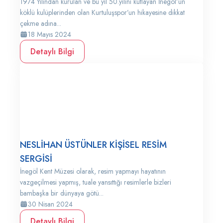
1974 Yılından kurulan ve bu yıl 50.yılını kutlayan İnegöl’ün
köklü kulüplerinden olan Kurtuluşspor’un hikayesine dikkat
çekme adına...
18 Mayıs 2024
Detaylı Bilgi
NESLİHAN ÜSTÜNLER KİŞİSEL RESİM
SERGİSİ
İnegöl Kent Müzesi olarak, resim yapmayı hayatının
vazgeçilmesi yapmış, tuale yansıttığı resimlerle bizleri
bambaşka bir dünyaya götü...
30 Nisan 2024
Detaylı Bilgi