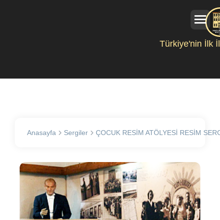
Türkiye'nin İlk 
Anasayfa
Sergiler
ÇOCUK RESİM ATÖLYESİ RESİM SERG