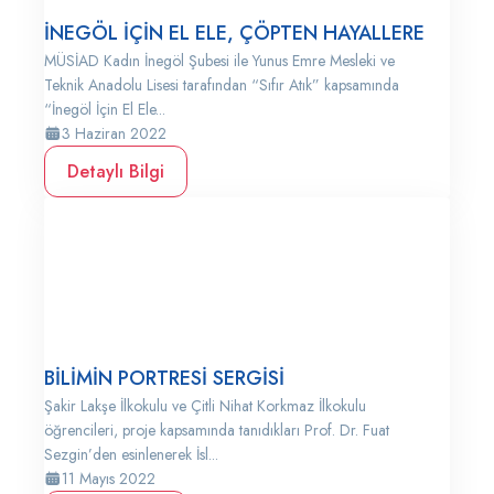
İNEGÖL İÇİN EL ELE, ÇÖPTEN HAYALLERE
MÜSİAD Kadın İnegöl Şubesi ile Yunus Emre Mesleki ve
Teknik Anadolu Lisesi tarafından “Sıfır Atık” kapsamında
“İnegöl İçin El Ele...
3 Haziran 2022
Detaylı Bilgi
BİLİMİN PORTRESİ SERGİSİ
Şakir Lakşe İlkokulu ve Çitli Nihat Korkmaz İlkokulu
öğrencileri, proje kapsamında tanıdıkları Prof. Dr. Fuat
Sezgin’den esinlenerek İsl...
11 Mayıs 2022