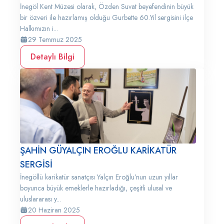
İnegöl Kent Müzesi olarak, Özden Suvat beyefendinin büyük
bir özveri ile hazırlamış olduğu Gurbette 60.Yıl sergisini ilçe
Halkımızın i...
29 Temmuz 2025
Detaylı Bilgi
ŞAHİN GÜYALÇIN EROĞLU KARİKATÜR
SERGİSİ
İnegöllü karikatür sanatçısı Yalçın Eroğlu’nun uzun yıllar
boyunca büyük emeklerle hazırladığı, çeşitli ulusal ve
uluslararası y...
20 Haziran 2025