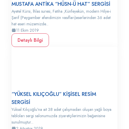
MUSTAFA ANTİKA “HÜSN-Ü HAT” SERGİSİ
Ayetel Kürsi, İhlas suresi, Fatiha ,Künfeyekün, modern Hilye-i
Şerif (Peygamber efendimizin vasıfları)eserlerinden 36 adet
hat eseri müzemizde...
11 Ekim 2019
Detaylı Bilgi
“YÜKSEL KILIÇOĞLU” KİŞİSEL RESİM
SERGİSİ
Yüksel Kılıçoğlu’na ait 38 adet çalışmadan oluşan yağlı boya
tabloları sergi salonumuzda ziyaretçilerimizin beğenisine
sunulmuştur...
2 Ağustos 2019