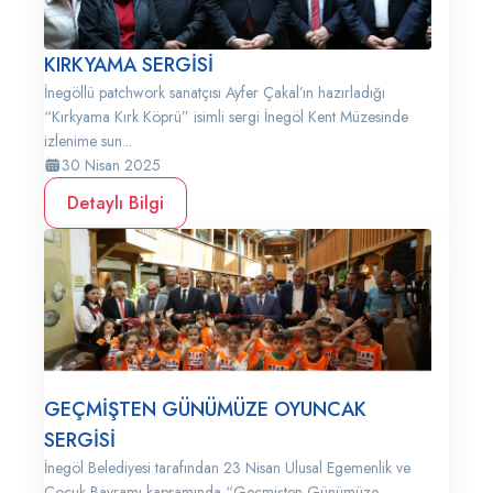
KIRKYAMA SERGİSİ
İnegöllü patchwork sanatçısı Ayfer Çakal’ın hazırladığı
“Kırkyama Kırk Köprü” isimli sergi İnegöl Kent Müzesinde
izlenime sun...
30 Nisan 2025
Detaylı Bilgi
GEÇMİŞTEN GÜNÜMÜZE OYUNCAK
SERGİSİ
İnegöl Belediyesi tarafından 23 Nisan Ulusal Egemenlik ve
Çocuk Bayramı kapsamında “Geçmişten Günümüze