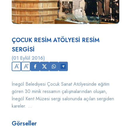
ÇOCUK RESİM ATÖLYESİ RESİM
SERGİSİ
(01 Eylül 2016)
A
A
İnegöl Belediyesi Çocuk Sanat Atölyesinde eğitim
gören 30 minik ressamın çalışmalarından oluşan,
İnegöl Kent Müzesi sergi salonunda açılan sergiden
kareler. ...
Görseller