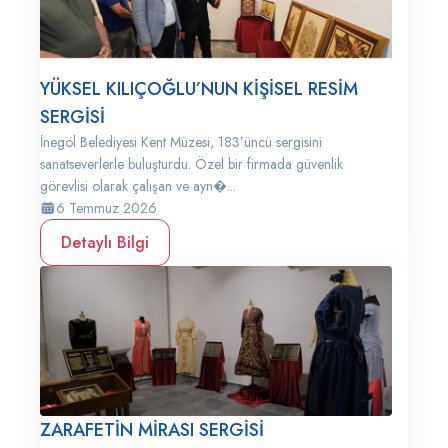
YÜKSEL KILIÇOĞLU’NUN KİŞİSEL RESİM
SERGİSİ
İnegöl Belediyesi Kent Müzesi, 183’üncü sergisini
sanatseverlerle buluşturdu. Özel bir firmada güvenlik
görevlisi olarak çalışan ve ayn�...
6 Temmuz 2026
Detaylı Bilgi
ZARAFETİN MİRASI SERGİSİ