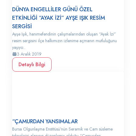
DÜNYA ENGELLİLER GÜNÜ ÖZEL
ETKİNLİĞİ “AYAK İZİ” AYŞE IŞIK RESİM
SERGİSİ
Ayşe Işık, hanımefendinin çalışmalarından oluşan “Ayak İzi”
resim sergisini ilçe halkımızın izlenime açmanın mutluluğunu
yaşıyo...
3 Aralık 2019
Detaylı Bilgi
“ÇAMURDAN YANSIMALAR
Bursa Olgunlaşma Enstitüsü’nün Seramik ve Cam süsleme
teknolojisi alanının düzenlemiş olduğu “Çamurdan