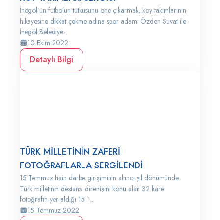
İnegöl’ün futbolun tutkusunu öne çıkarmak, köy takımlarının
hikayesine dikkat çekme adına spor adamı Özden Suvat ile
İnegöl Belediye...
10 Ekim 2022
Detaylı Bilgi
TÜRK MİLLETİNİN ZAFERİ
FOTOĞRAFLARLA SERGİLENDİ
15 Temmuz hain darbe girişiminin altıncı yıl dönümünde
Türk milletinin destansı direnişini konu alan 32 kare
fotoğrafın yer aldığı 15 T...
15 Temmuz 2022