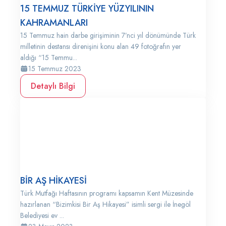
15 TEMMUZ TÜRKİYE YÜZYILININ
KAHRAMANLARI
15 Temmuz hain darbe girişiminin 7’nci yıl dönümünde Türk
milletinin destansı direnişini konu alan 49 fotoğrafın yer
aldığı “15 Temmu...
15 Temmuz 2023
Detaylı Bilgi
BİR AŞ HİKAYESİ
Türk Mutfağı Haftasının programı kapsamın Kent Müzesinde
hazırlanan “Bizimkisi Bir Aş Hikayesi” isimli sergi ile İnegöl
Belediyesi ev ...