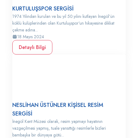
KURTULUŞSPOR SERGİSİ
1974 Yılından kurulan ve bu yıl 50.yılını kutlayan İnegöl’ün
köklü kulüplerinden olan Kurtuluşspor’un hikayesine dikkat
çekme adına...
18 Mayıs 2024
Detaylı Bilgi
NESLİHAN ÜSTÜNLER KİŞİSEL RESİM
SERGİSİ
İnegöl Kent Müzesi olarak, resim yapmayı hayatının
vazgeçilmesi yapmış, tuale yansıttığı resimlerle bizleri
bambaşka bir dünyaya götü...