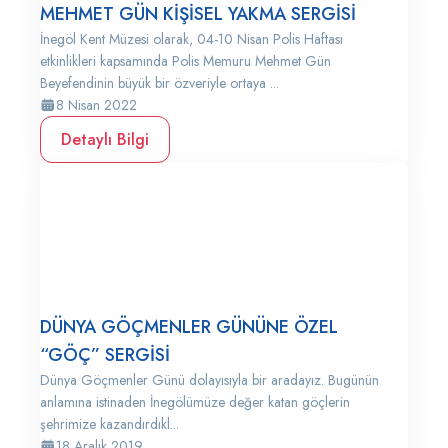
MEHMET GÜN KİŞİSEL YAKMA SERGİSİ
İnegöl Kent Müzesi olarak, 04-10 Nisan Polis Haftası
etkinlikleri kapsamında Polis Memuru Mehmet Gün
Beyefendinin büyük bir özveriyle ortaya ...
8 Nisan 2022
Detaylı Bilgi
DÜNYA GÖÇMENLER GÜNÜNE ÖZEL
“GÖÇ” SERGİSİ
Dünya Göçmenler Günü dolayısıyla bir aradayız. Bugünün
anlamına istinaden İnegölümüze değer katan göçlerin
şehrimize kazandırdıkl...
18 Aralık 2019