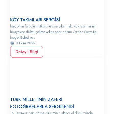
KÖY TAKIMLARI SERGİSİ
İnegöl’ün futbolun tutkusunu öne çıkarmak, köy takımlarının
hikayesine dikkat çekme adına spor adamı Özden Suvat ile
İnegöl Belediye...
10 Ekim 2022
Detaylı Bilgi
TÜRK MİLLETİNİN ZAFERİ
FOTOĞRAFLARLA SERGİLENDİ
15 Temmuz hain darbe girişiminin altıncı yıl dönümünde