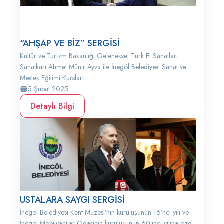
“AHŞAP VE BİZ” SERGİSİ
Kültür ve Turizm Bakanlığı Geleneksel Türk El Sanatları
Sanatkarı Ahmet Münir Ayva ile İnegöl Belediyesi Sanat ve
Meslek Eğitimi Kursları...
5 Şubat 2025
Detaylı Bilgi
USTALARA SAYGI SERGİSİ
İnegöl Belediyesi Kent Müzesi’nin kuruluşunun 16’ncı yılı ve
İnegöl Mobilyacılar Odasının kuruluşunun 60’ıncı yılına özel