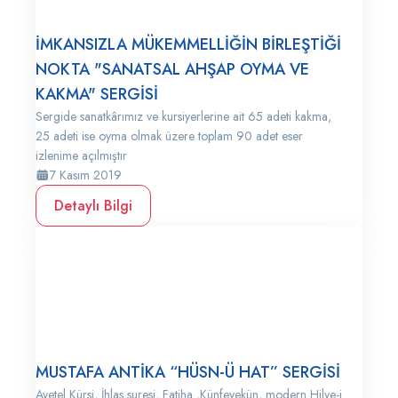
İMKANSIZLA MÜKEMMELLİĞİN BİRLEŞTİĞİ
NOKTA "SANATSAL AHŞAP OYMA VE
KAKMA" SERGİSİ
Sergide sanatkârımız ve kursiyerlerine ait 65 adeti kakma,
25 adeti ise oyma olmak üzere toplam 90 adet eser
izlenime açılmıştır
7 Kasım 2019
Detaylı Bilgi
MUSTAFA ANTİKA “HÜSN-Ü HAT” SERGİSİ
Ayetel Kürsi, İhlas suresi, Fatiha ,Künfeyekün, modern Hilye-i