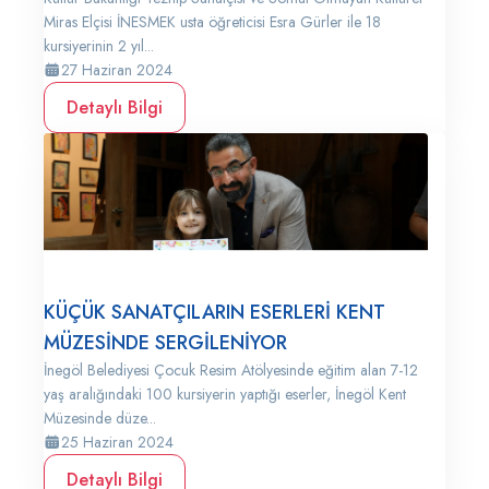
Miras Elçisi İNESMEK usta öğreticisi Esra Gürler ile 18
kursiyerinin 2 yıl...
27 Haziran 2024
Detaylı Bilgi
KÜÇÜK SANATÇILARIN ESERLERİ KENT
MÜZESİNDE SERGİLENİYOR
İnegöl Belediyesi Çocuk Resim Atölyesinde eğitim alan 7-12
yaş aralığındaki 100 kursiyerin yaptığı eserler, İnegöl Kent
Müzesinde düze...
25 Haziran 2024
Detaylı Bilgi