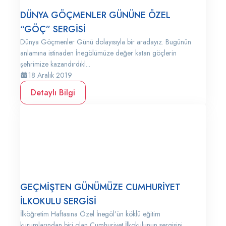
DÜNYA GÖÇMENLER GÜNÜNE ÖZEL
“GÖÇ” SERGİSİ
Dünya Göçmenler Günü dolayısıyla bir aradayız. Bugünün
anlamına istinaden İnegölümüze değer katan göçlerin
şehrimize kazandırdıkl...
18 Aralık 2019
Detaylı Bilgi
GEÇMİŞTEN GÜNÜMÜZE CUMHURİYET
İLKOKULU SERGİSİ
İlköğretim Haftasına Özel İnegöl’ün köklü eğitim
kurumlarından biri olan Cumhuriyet İlkokulunun sergisini