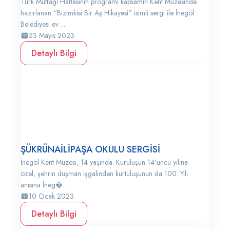
Türk Mutfağı Haftasının programı kapsamın Kent Müzesinde
hazırlanan “Bizimkisi Bir Aş Hikayesi” isimli sergi ile İnegöl
Belediyesi ev ...
23 Mayıs 2023
Detaylı Bilgi
ŞÜKRÜNAİLİPAŞA OKULU SERGİSİ
İnegöl Kent Müzesi, 14 yaşında. Kuruluşun 14’üncü yılına
özel, şehrin düşman işgalinden kurtuluşunun da 100. Yılı
anısına İneg�...
10 Ocak 2023
Detaylı Bilgi