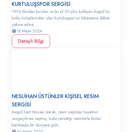
KURTULUŞSPOR SERGİSİ
1974 Yılından kurulan ve bu yıl 50.yılını kutlayan İnegöl’ün
köklü kulüplerinden olan Kurtuluşspor’un hikayesine dikkat
çekme adına...
18 Mayıs 2024
Detaylı Bilgi
NESLİHAN ÜSTÜNLER KİŞİSEL RESİM
SERGİSİ
İnegöl Kent Müzesi olarak, resim yapmayı hayatının
vazgeçilmesi yapmış, tuale yansıttığı resimlerle bizleri
bambaşka bir dünyaya götü...
30 Nisan 2024