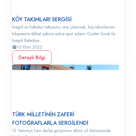
KÖY TAKIMLARI SERGİSİ
İnegöl’ün futbolun tutkusunu öne çıkarmak, köy takımlarının
hikayesine dikkat çekme adına spor adamı Özden Suvat ile
İnegöl Belediye...
10 Ekim 2022
Detaylı Bilgi
TÜRK MİLLETİNİN ZAFERİ
FOTOĞRAFLARLA SERGİLENDİ
15 Temmuz hain darbe girişiminin altıncı yıl dönümünde