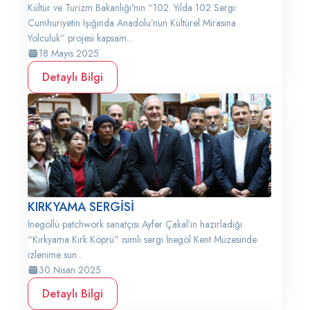
Kültür ve Turizm Bakanlığı'nın “102. Yılda 102 Sergi:
Cumhuriyetin Işığında Anadolu’nun Kültürel Mirasına
Yolculuk” projesi kapsam...
18 Mayıs 2025
Detaylı Bilgi
KIRKYAMA SERGİSİ
İnegöllü patchwork sanatçısı Ayfer Çakal’ın hazırladığı
“Kırkyama Kırk Köprü” isimli sergi İnegöl Kent Müzesinde
izlenime sun...
30 Nisan 2025
Detaylı Bilgi