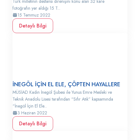
Türk milletinin destansı direnişini konu alan 32 kare
fotoğrafın yer aldığı 15 T...
15 Temmuz 2022
Detaylı Bilgi
İNEGÖL İÇİN EL ELE, ÇÖPTEN HAYALLERE
MÜSİAD Kadın İnegöl Şubesi ile Yunus Emre Mesleki ve
Teknik Anadolu Lisesi tarafından “Sıfır Atık” kapsamında
“İnegöl İçin El Ele...
3 Haziran 2022
Detaylı Bilgi