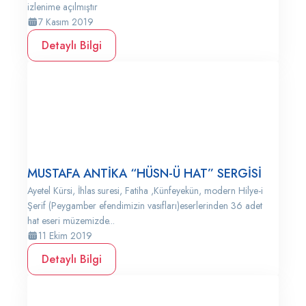
izlenime açılmıştır
7 Kasım 2019
Detaylı Bilgi
MUSTAFA ANTİKA “HÜSN-Ü HAT” SERGİSİ
Ayetel Kürsi, İhlas suresi, Fatiha ,Künfeyekün, modern Hilye-i
Şerif (Peygamber efendimizin vasıfları)eserlerinden 36 adet
hat eseri müzemizde...
11 Ekim 2019
Detaylı Bilgi