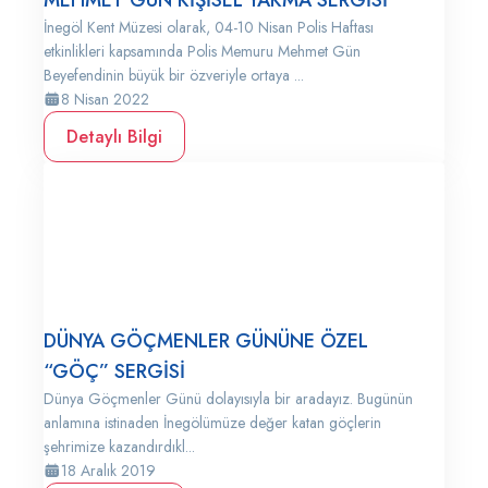
MEHMET GÜN KİŞİSEL YAKMA SERGİSİ
İnegöl Kent Müzesi olarak, 04-10 Nisan Polis Haftası
etkinlikleri kapsamında Polis Memuru Mehmet Gün
Beyefendinin büyük bir özveriyle ortaya ...
8 Nisan 2022
Detaylı Bilgi
DÜNYA GÖÇMENLER GÜNÜNE ÖZEL
“GÖÇ” SERGİSİ
Dünya Göçmenler Günü dolayısıyla bir aradayız. Bugünün
anlamına istinaden İnegölümüze değer katan göçlerin
şehrimize kazandırdıkl...
18 Aralık 2019