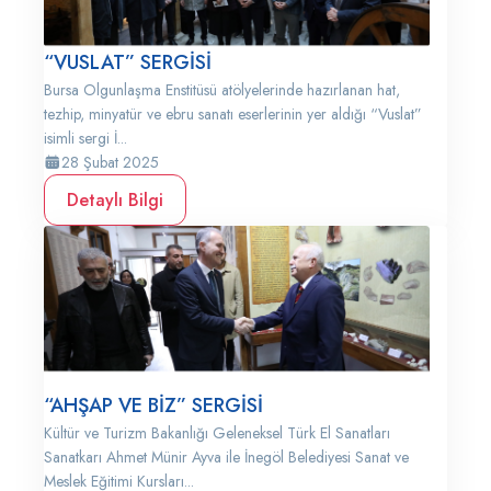
“VUSLAT” SERGİSİ
Bursa Olgunlaşma Enstitüsü atölyelerinde hazırlanan hat,
tezhip, minyatür ve ebru sanatı eserlerinin yer aldığı “Vuslat”
isimli sergi İ...
28 Şubat 2025
Detaylı Bilgi
“AHŞAP VE BİZ” SERGİSİ
Kültür ve Turizm Bakanlığı Geleneksel Türk El Sanatları
Sanatkarı Ahmet Münir Ayva ile İnegöl Belediyesi Sanat ve
Meslek Eğitimi Kursları...