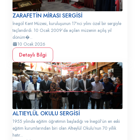
ZARAFETİN MİRASI SERGİSİ
İnegöl Kent Müzesi, kuruluşunun 17’nci yılını özel bir sergiyle
taçlandırdı. 10 Ocak 2009’da açılan müzenin açılış yıl
dönüm�...
10 Ocak 2026
Detaylı Bilgi
ALTIEYLÜL OKULU SERGİSİ
1955 yılında eğitim öğretimin başladığı ve İnegöl’ün en eski
eğitim kurumlarından biri olan Altıeylül Okulu’nun 70 yıllık
hatır...